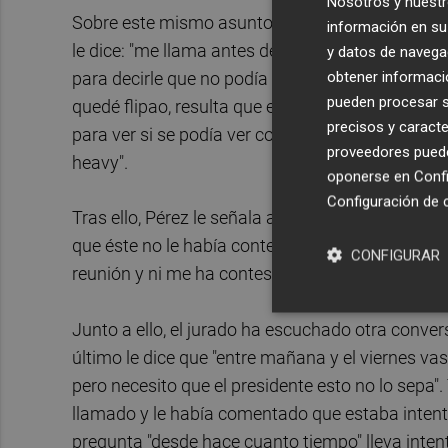
Nosotros y nuestr
Sobre este mismo asunto, en otra conversación, '
información en su 
le dice: "me llama antes de ayer Romero, el ex
y datos de navega
obtener informació
para decirle que no podía ir a casa de Richardson
pueden procesar su
quedé flipao, resulta que el hijo de puta --en re
precisos y caracte
para ver si se podía ver con Richardson y no me h
proveedores pueden
heavy".
oponerse en
Confi
Configuración de 
Tras ello, Pérez le señala a Costa que mandó un
que éste no le había contestado: "le he mandado
CONFIGURAR
reunión y ni me ha contestado el hijo de puta, y 
Junto a ello, el jurado ha escuchado otra conver
último le dice que "entre mañana y el viernes vas
pero necesito que el presidente esto no lo sepa".
llamado y le había comentado que estaba intenta
pregunta "desde hace cuanto tiempo" lleva intenta