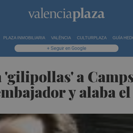
PLAZA INMOBILIARIA
VALÈNCIA
CULTURPLAZA
GUÍA HED
+ Seguir en Google
a 'gilipollas' a Camp
mbajador y alaba el