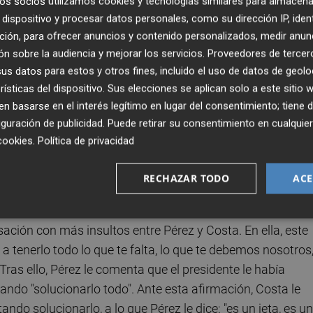
os socios utilizamos cookies y tecnologías similares para almacena
El Bigotes' cuenta a Costa lo ocurrido con este encuentro
dispositivo y procesar datos personales, como su dirección IP, iden
embajador de EEUU en España, con el que habló Paco Cam
ción, para ofrecer anuncios y contenido personalizados, medir anun
n sobre la audiencia y mejorar los servicios.
Proveedores de tercer
, y me dice que si voy a ir al encuentro el martes". "Y yo 
s datos para estos y otros fines, incluido el uso de datos de geolo
ferencia a Camps-- ha estado llamando día sí y día también
rísticas del dispositivo. Sus elecciones se aplican solo a este sitio
a dicho ni pío. Heavy, ¿eh?", y le contesta Costa: "Molt
 basarse en el interés legítimo en lugar del consentimiento; tiene 
guración de publicidad
. Puede retirar su consentimiento en cualqu
cookies
.
Política de privacidad
 mensaje a Camps y se ofreció a acompañarle en el viaje, 
 un mensaje diciéndole si quería que le acompañara a la
RECHAZAR TODO
ACE
se lo mandé ayer".
sación con más insultos entre Pérez y Costa. En ella, este
 a tenerlo todo lo que te falta, lo que te debemos nosotros
 Tras ello, Pérez le comenta que el presidente le había
ndo "solucionarlo todo". Ante esta afirmación, Costa le
ndo solucionarlo, a lo que Pérez le dice: "es un jeta, es un