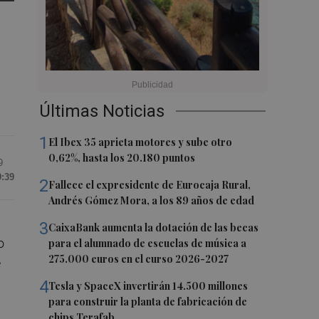
Últimas Noticias
1
El Ibex 35 aprieta motores y sube otro
0,62%, hasta los 20.180 puntos
9
9:39
2
Fallece el expresidente de Eurocaja Rural,
Andrés Gómez Mora, a los 89 años de edad
3
CaixaBank aumenta la dotación de las becas
o
para el alumnado de escuelas de música a
275.000 euros en el curso 2026-2027
e
4
Tesla y SpaceX invertirán 14.500 millones
para construir la planta de fabricación de
chips Terafab