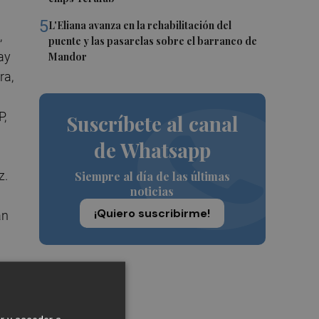
5
L'Eliana avanza en la rehabilitación del
,
puente y las pasarelas sobre el barranco de
ay
Mandor
ra,
P,
Suscríbete al canal
de Whatsapp
z.
Siempre al día de las últimas
noticias
¡Quiero suscribirme!
án