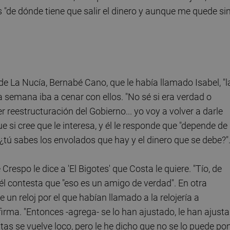
es "de dónde tiene que salir el dinero y aunque me quede si
e de La Nucía, Bernabé Cano, que le había llamado Isabel, "l
a semana iba a cenar con ellos. "No sé si era verdad o
r reestructuración del Gobierno... yo voy a volver a darle
e si cree que le interesa, y él le responde que "depende de 
 ¿tú sabes los envolados que hay y el dinero que se debe?"
espo le dice a 'El Bigotes' que Costa le quiere. "Tío, de
e él contesta que "eso es un amigo de verdad". En otra
 un reloj por el que habían llamado a la relojería a
 afirma. "Entonces -agrega- se lo han ajustado, le han ajust
tas se vuelve loco, pero le he dicho que no se lo puede po