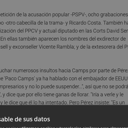
 petición de la acusación popular -PSPV-, ocho grabaciones
spo -otro cabecilla de la trama- y Ricardo Costa. También h
ización del PPCV y actual diputado en las Corts David Ser
. En ellas también aparecen los nombres del exdirector de
ell y exconseller Vicente Rambla; y de la extesorera del P
cuchar numerosos insultos hacia Camps por parte de Pére
que 'Paco Camps' ya ha hablado con el embajador de EEUU
resarios y no lo puede suspender...", así que no se podr
y dice que por ello tiene ganas de llorar. "Iría a verle y le
y le dice que él lo ha intentado. Pero Pérez insiste: "Es un
íos más importantes del puto planeta...", y añade que Camps
able de sus datos
s gorrones -los empresarios-".