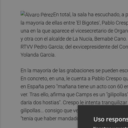
En total, la sala ha escuchado, a
la mayoría de ellas entre 'El Bigotes', Pablo Cre
una en la que aparece el vicesecretario de Organ
y otra con el alcalde de La Nucía, Bernabé Cano
RTVV Pedro García; del exvicepresidente del Cons
Yolanda García.
En la mayoría de las grabaciones se pueden es
En concreto, en una, le cuenta a Pablo Crespo 
en España pero "mañana tiene un acto con 60 emp
ver. Tras ello, afirma que Camps es un "gilipollas", 
daría dos hostias". Crespo le intenta tranquilizar 
gilipollas... consigo que vea a uno de los tres t
Uso respons
"tenía que haber mandado a tomar por culo a eso