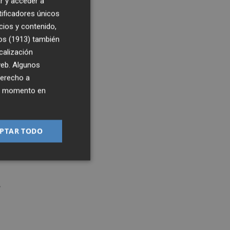
r y acceder a
, y
tificadores únicos
ps
cios y contenido,
os (1913)
también
me
calización
 web. Algunos
derecho a
ier momento en
y
PTAR TODO
,