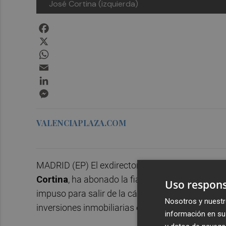
José Cortina (izquierda)
Facebook
X
WhatsApp
Email
LinkedIn
Messenger
VALENCIAPLAZA.COM
MADRID (EP) El exdirector general adjunto de B
Cortina
, ha abonado la fianza de 500.000 euros
Uso respons
impuso para salir de la cárcel en la causa en la 
Nosotros y nuestr
inversiones inmobiliarias en el Caribe, según inf
información en su 