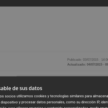
Publicado: 03/07/2015 ·
14:0
Actualizado: 04/07/2015 · 0
ancaja y antiguo presidente de Bancaja Hábitat,
José
 que el juez de la Audiencia Nacional Juan Pablo González
able de sus datos
que investiga los créditos concedidos para financiar
os socios utilizamos cookies y tecnologías similares para almacena
ormaron fuentes jurídicas.
dispositivo y procesar datos personales, como su dirección IP, iden