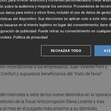
ción, para ofrecer anuncios y contenido personalizados, medir anun
uros ha llegado a la cuenta de depósitos y consignaciones
n sobre la audiencia y mejorar los servicios.
Proveedores de tercer
l madrileña de Soto del Real para que ponga en libertad a
s datos para estos y otros fines, incluido el uso de datos de geolo
mputado por delitos de corrupción.
rísticas del dispositivo. Sus elecciones se aplican solo a este sitio
 basarse en el interés legítimo en lugar del consentimiento; tiene 
guración de publicidad
. Puede retirar su consentimiento en cualqu
x director general de Bancaja y antiguo presidente del
cookies
.
Política de privacidad
ió en 24 horas la caución de 500.000 euros fijada por el ju
RECHAZAR TODO
ACE
medidas cautelares al expresidente de la Generalitat
sión incondicional a los empresarios Juan Vicente Ferri y
Confort y supuestos beneficiarios del "trato de favor"
del miércoles a siete de los nueve detenidos en la 'operac
 petición de la fiscal Anticorrupción Elena Lorente y tras
s al mes en el juzgado más próximo a su domicilio.