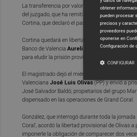
y datos de navega
La transferencia por valor de medio millón de e
obtener informació
del juzgado, que ha remitido un oficio a la cárce
pueden procesar su
Cortina, que declaró el pasado miércoles como i
precisos y caracte
proveedores pueden
oponerse en
Confi
Cortina quedará en libertad un día después del e
Configuración de 
Banco de Valencia
Aurelio Izquierdo
, que reun
para eludir la prisión provisional.
CONFIGURAR
El magistrado dejó el miércoles en libertad con 
Valenciana
José Luis Olivas
(PP) y envió a pri
José Salvador Baldó, propietarios del grupo Mar 
dispensado en las operaciones de Grand Coral.
González, que interrogó durante toda la jornada 
Coral', acordó la libertad provisional de Olivas a
imponerle la obligación de comparecer dos vece