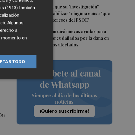
cios y contenido,
4
Leire Díez niega que su "investigación"
os (1913)
también
buscara "desestabilizar" ninguna causa "que
calización
afectara a los intereses del PSOE"
 web. Algunos
derecho a
5
La Generalitat lanzará nuevas ayudas para
ier momento en
reparar ascensores dañados por la dana en
todos los edificios afectados
ez
PTAR TODO
Suscríbete al canal
de Whatsapp
Siempre al día de las últimas
noticias
¡Quiero suscribirme!
ión