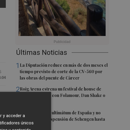
Últimas Noticias
1
La Diputación reduce en más de dos meses el
tiempo previsto de corte de la CV-560 por
6
las obras del puente de Càrcer
8:04
2
Roig Arena estrena un festival de house de
más de 10 horas con Folamour, Dan Shake o
The Basement
 le
3
Italia rechaza el ultimátum de España y no
r y acceder a
reevaluará la suspensión de Schengen hasta
tificadores únicos
el 15 de agosto