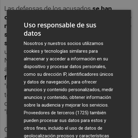
Las defensas de los acusados
se han
opuesto a estas peticiones al entender que
Uso responsable de sus
no existe ningún riesgo de fuga puesto que
datos
sus representados han asistido al juzgado
siempre que se les ha requerido
y, además,
Nosotros y nuestros socios utilizamos
uno de los letrados, que representa a Miguel
cookies y tecnologías similares para
almacenar y acceder a información en su
Navarro (exresponsable del parque) ha
dispositivo y procesar datos personales,
asegurado que la solicitud
"no tiene ningún
como su dirección IP, identificadores únicos
fundamento jurídico"
por tener un carácter
y datos de navegación, para ofrecer
"masificado", al extender esta medida a
anuncios y contenido personalizados, medir
todos los acusados. También han aludido a
anuncios y contenido, obtener información
que se trata de una petición exnovo y para
sobre la audiencia y mejorar los servicios.
"buscar el titular de prensa".
Proveedores de terceros (1725)
también
pueden procesar sus datos para estos y
otros fines, incluido el uso de datos de
Otro de los abogados ha coincido en que la
geolocalización precisos y características