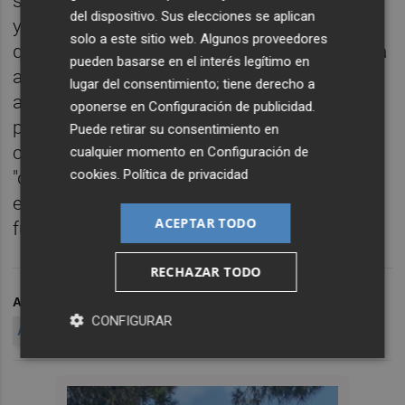
solicitud de esta medida "no está justificada"
del dispositivo. Sus elecciones se aplican
y ha preguntado: "¿Alguien está pensando
solo a este sitio web. Algunos proveedores
que mi clienta, de 70 años (Matilde Ripoll) va
pueden basarse en el interés legítimo en
a iniciar la aventura de una fuga vista,
lugar del consentimiento; tiene derecho a
además, la endeblez de la acusación que
oponerse en
Configuración de publicidad
.
pesa contra ella?". Sobre sus otros dos
Puede retirar su consentimiento en
clientes ha señalado que son dos jóvenes
cualquier momento en
Configuración de
cookies
.
Política de privacidad
"que acaban de formar una familia, con hijos
en fase de educación. ¿Creen que se van a
ACEPTAR TODO
fugar?", ha interpelado.
RECHAZAR TODO
ARCHIVADO EN
FISCALÍA
PIDE
RETIRAR
PASAPORTE
CONFIGURAR
ACUSADOS
CASO
TERRA MÍTICA