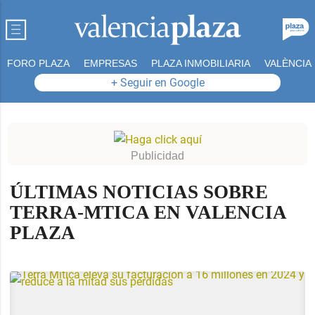
FORO PLAZA
EMPRESAS
PLAZA INMOBILIARIA
VALÈNCIA
+ Seguir en Google
d_more
d_more
ÚLTIMAS NOTICIAS SOBRE
d_more
TERRA-MTICA EN VALENCIA
PLAZA
d_more