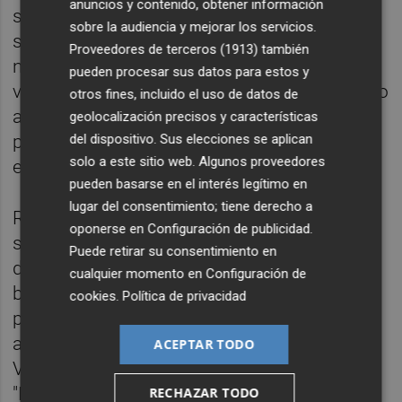
anuncios y contenido, obtener información
sentimiento de repulsa, condolencia y
sobre la audiencia y mejorar los servicios.
solidaridad con todo el pueblo
Proveedores de terceros (1913)
también
norteamericano" y especialmente con las
pueden procesar sus datos para estos y
víctimas y familiares del atentado perpetrado
otros fines, incluido el uso de datos de
ayer durante el
Maratón de Boston
, que es
geolocalización precisos y características
del dispositivo. Sus elecciones se aplican
precisamente la ciudad de origen del
solo a este sitio web. Algunos proveedores
embajador norteamericano en España.
pueden basarse en el interés legítimo en
lugar del consentimiento; tiene derecho a
Rita Barberá afirmóo que "los españoles
oponerse en
Configuración de publicidad
.
sabemos muy bien lo que es sentir el
Puede retirar su consentimiento en
desgarro del terror y la impotencia ante la
cualquier momento en
Configuración de
barbarie indiscriminada de quienes
cookies
.
Política de privacidad
perpetran atentados como el de Boston",
antes de resaltar la importancia de que
ACEPTAR TODO
Valencia cuente con un
American Space
.
"Hoy se abre una gran puerta en Valencia
RECHAZAR TODO