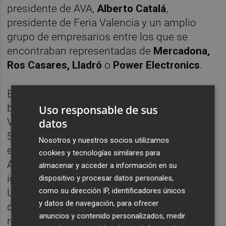
presidente de AVA,
Alberto Catalá
,
presidente de Feria Valencia y un amplio
grupo de empresarios entre los que se
encontraban representadas de
Mercadona,
Ros Casares, Lladró
o
Power Electronics
.
El inicio de la reunión fue precedido de una
breve intervención en la que la alcaldesa de
Uso responsable de sus
Valencia dio la bienvenida al embajador
datos
Solomont yagradeció a los representantes
Nosotros y nuestros socios utilizamos
empresariales su presencia en el
cookies y tecnologías similares para
Ayuntamiento de Valencia. Rita Barberá, al
almacenar y acceder a información en su
igual que había hecho por la mañana en la
dispositivo y procesar datos personales,
como su dirección IP, identificadores únicos
Universidad Politécnica, expresó al
y datos de navegación, para ofrecer
diplomático norteamericano, en nombre y
anuncios y contenido personalizados, medir
representación de todos los valencianos, "el