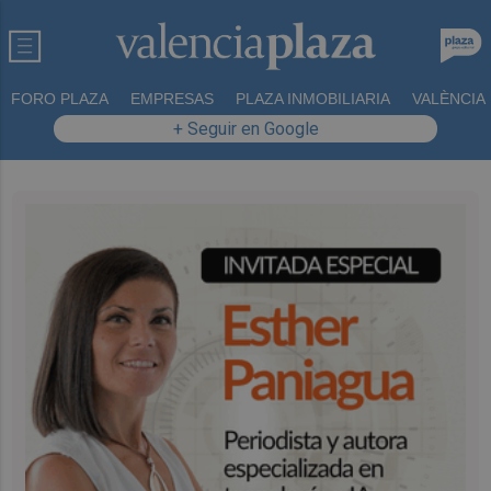
FORO PLAZA
EMPRESAS
PLAZA INMOBILIARIA
VALÈNCIA
+ Seguir en Google