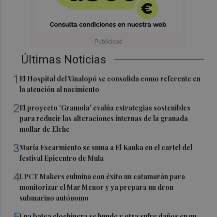
Últimas Noticias
1
El Hospital del Vinalopó se consolida como referente en
la atención al nacimiento
2
El proyecto 'Gramola' evalúa estrategias sostenibles
para reducir las alteraciones internas de la granada
mollar de Elche
3
María Escarmiento se suma a El Kanka en el cartel del
festival Epicentro de Mula
4
UPCT Makers culmina con éxito un catamarán para
monitorizar el Mar Menor y ya prepara un dron
submarino autónomo
Una batea clochinera se hunde y otra sufre daños en un