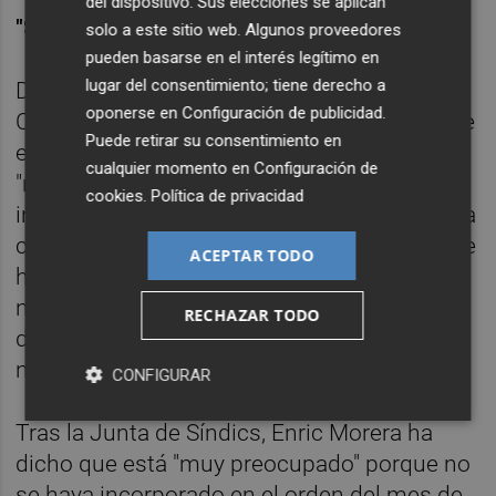
del dispositivo. Sus elecciones se aplican
"SAQUEO DE LAS ARCAS PÚBLICAS"
solo a este sitio web. Algunos proveedores
pueden basarse en el interés legítimo en
lugar del consentimiento; tiene derecho a
Del mismo modo, el portavoz de
oponerse en
Configuración de publicidad
.
Compromís,
Enric Morera
, ha propuesto que
Puede retirar su consentimiento en
en enero se pongan en marcha y actúen
cualquier momento en
Configuración de
"rapidísimamente" tanto la comisión de
cookies
.
Política de privacidad
investigación de la CAM como la relacionada
con el 'caso Emarsa' "porque es evidente que
ACEPTAR TODO
ha habido un saqueo de las arcas públicas y
no podemos estar parados mientras se
RECHAZAR TODO
degrada la situación económica y social de
nuestro país", ha subrayado.
CONFIGURAR
Tras la Junta de Síndics, Enric Morera ha
dicho que está "muy preocupado" porque no
se haya incorporado en el orden del mes de