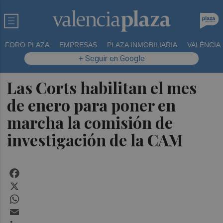
FORO PLAZA
EMPRESAS
PLAZA INMOBILIARIA
VALÈNCIA
+ Seguir en Google
Las Corts habilitan el mes
de enero para poner en
marcha la comisión de
investigación de la CAM
Facebook
X
WhatsApp
Email
LinkedIn