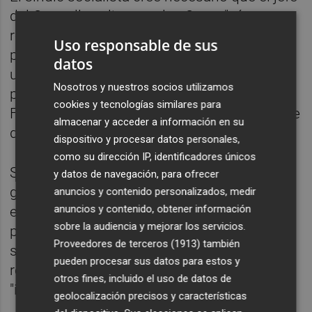
del Consell explique en las Corts "cómo va a
resolver este problema, además de los
Uso responsable de sus
problemas añadidos". A su juicio, "tenemos
datos
una situación de alarma económica de
Nosotros y nuestros socios utilizamos
primer nivel en la Comunitat Valenciana, y
cookies y tecnologías similares para
Fabra, ante la quiebra generalizada, tiene que
almacenar y acceder a información en su
dar explicaciones inmediatamente".
dispositivo y procesar datos personales,
como su dirección IP, identificadores únicos
Sin embargo, ha asegurado que desde el
y datos de navegación, para ofrecer
grupo popular "directamente han vuelto a
anuncios y contenido personalizados, medir
anuncios y contenido, obtener información
eludir cualquier comparecencia del
sobre la audiencia y mejorar los servicios.
presidente Fabra no tramitando nuestra
Proveedores de terceros (1913)
también
solicitud con una excusa meramente
pueden procesar sus datos para estos y
reglamentaria", aunque ha subrayado:
otros fines, incluido el uso de datos de
"insistiremos en ella".
geolocalización precisos y características