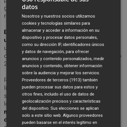
personal que sean adecuados para
datos
garantizar la seguridad de los edificios
referidos en el contrato.
Nosotros y nuestros socios utilizamos
cookies y tecnologías similares para
almacenar y acceder a información en su
El plazo de ejecución del contrato será de
dispositivo y procesar datos personales,
un año prorrogable
de forma expresa hasta
como su dirección IP, identificadores únicos
un máximo de una anualidad más, y las
y datos de navegación, para ofrecer
ofertas podrán presentarse hasta el próximo
anuncios y contenido personalizados, medir
26 de enero.
anuncios y contenido, obtener información
sobre la audiencia y mejorar los servicios.
Radiotelevisión Valenciana SAU en
Proveedores de terceros (1913)
también
pueden procesar sus datos para estos y
liquidación sacó a licitación el contrato del
otros fines, incluido el uso de datos de
servicio de vigilancia y protección de sus
geolocalización precisos y características
locales el pasado abril por un
presupuesto
del dispositivo. Sus elecciones se aplican
máximo de 818.500 euros, pero en junio lo
solo a este sitio web. Algunos proveedores
declaró desierto
al no haberse presentado
pueden basarse en el interés legítimo en