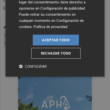
ninguna oferta o proposición dentro de los
lugar del consentimiento; tiene derecho a
plazos señalados.
oponerse en
Configuración de publicidad
.
Puede retirar su consentimiento en
cualquier momento en
Configuración de
cookies
.
Política de privacidad
ARCHIVADO EN
LICITAN
VIGILANCIA
566.000 EUROS
RTVV
UN AÑO
PRORROGABLE
LOCALES
CONTRATO
ACEPTAR TODO
EQUIPOS
RECHAZAR TODO
CONFIGURAR