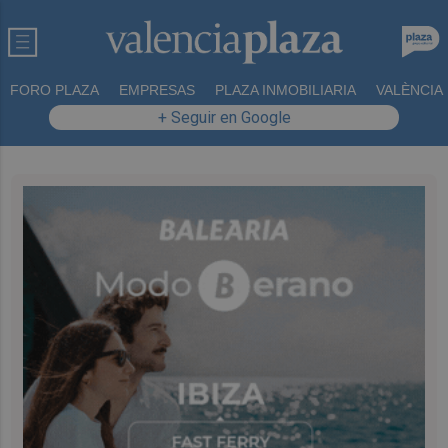
FORO PLAZA
EMPRESAS
PLAZA INMOBILIARIA
VALÈNCIA
+ Seguir en Google