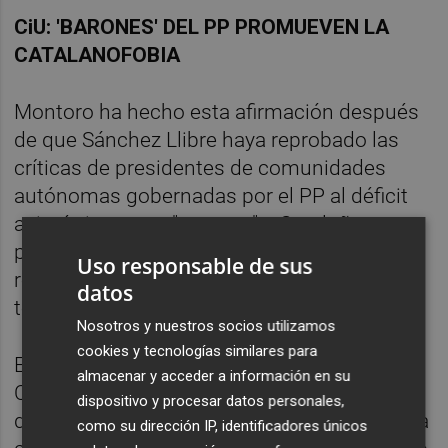
CiU: 'BARONES' DEL PP PROMUEVEN LA
CATALANOFOBIA
Montoro ha hecho esta afirmación después
de que Sánchez Llibre haya reprobado las
críticas de presidentes de comunidades
autónomas gobernadas por el PP al déficit
asimétrico y sus "ataques" a Cataluña,
provocando "una catalanofobia que
Uso responsable de sus
responde más a criterios electorales y
datos
territoriales que a cuestiones reales".
Nosotros y nuestros socios utilizamos
cookies y tecnologías similares para
El diputado de CiU ha defendido que
almacenar y acceder a información en su
Cataluña ha realizado importantes ajustes
dispositivo y procesar datos personales,
durante los últimos años y se "ha puesto a la
como su dirección IP, identificadores únicos