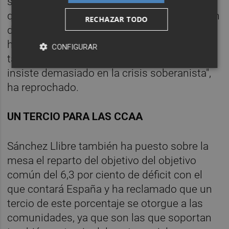
soberanista impulsado por la Generalitat y
que, a su juicio, "incomoda" a la recuperación
RECHAZAR TODO
de las economías española y catalana. "Si
hay estos debates políticos en España es
CONFIGURAR
también porque el Gobierno de Cataluña
insiste demasiado en la crisis soberanista",
ha reprochado.
UN TERCIO PARA LAS CCAA
Sánchez Llibre también ha puesto sobre la
mesa el reparto del objetivo del objetivo
común del 6,3 por ciento de déficit con el
que contará España y ha reclamado que un
tercio de este porcentaje se otorgue a las
comunidades, ya que son las que soportan