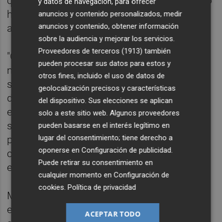
cabeza" del ahorro, ante lo que ha asegurado
y datos de navegación, para ofrecer
haberse sentido "dolidos" con las
anuncios y contenido personalizados, medir
anuncios y contenido, obtener información
acusaciones de insolidaridad o derroche.
sobre la audiencia y mejorar los servicios.
Proveedores de terceros (1913)
también
"Cataluña no es insaciable, no es
pueden procesar sus datos para estos y
malgastadora y no es insolidaria", ha
otros fines, incluido el uso de datos de
subrayado antes de recordar el déficit fiscal
geolocalización precisos y características
de la comunidad de 16.500 millones de
del dispositivo. Sus elecciones se aplican
euros, correspondiente al 8,5 por ciento de
solo a este sitio web. Algunos proveedores
su Producto Interior Bruto (PIB), o su
pueden basarse en el interés legítimo en
lugar del consentimiento; tiene derecho a
posición de "motor económico" de España
oponerse en
Configuración de publicidad
.
con su puesto a la cabeza de las
Puede retirar su consentimiento en
exportaciones.
cualquier momento en
Configuración de
cookies
.
Política de privacidad
Montoro ha advertido al diputado de que
estas críticas obedecen al desafío
ACEPTAR TODO