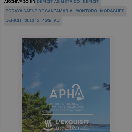
ARCHIVADO EN
DÉFICIT ASIMÉTRICO
DÉFICIT
SORAYA SÁENZ DE SANTAMARÍA
MONTORO
MORAGUES
DEFICIT
2012
3
45%
AU