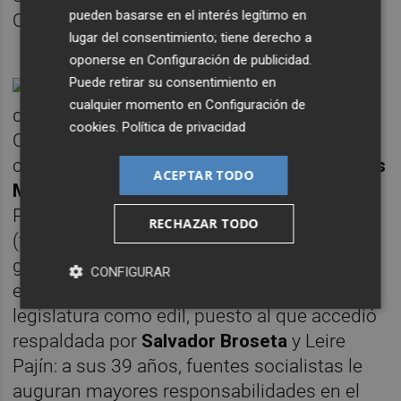
pueden basarse en el interés legítimo en
Quart,
Carmen Martínez
.
lugar del consentimiento; tiene derecho a
oponerse en
Configuración de publicidad
.
Puede retirar su consentimiento en
cualquier momento en
Configuración de
cookies
.
Política de privacidad
Otra de las dirigentes del equipo es la
concejal del Ayuntamiento de Valencia
Anaïs
ACEPTAR TODO
Menguzzato
. Responsable de Actos
Públicos, procede de la política universitaria
RECHAZAR TODO
(fue claustral por Campus Jove) y secretaria
general de Joves Socialistes de Valencia
CONFIGURAR
entre 1999 y 2002. Cumple su primera
legislatura como edil, puesto al que accedió
respaldada por
Salvador Broseta
y Leire
Pajín: a sus 39 años, fuentes socialistas le
auguran mayores responsabilidades en el