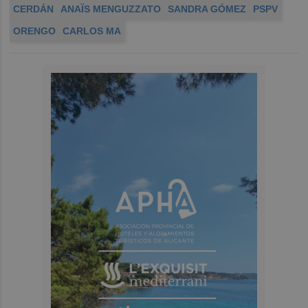
CERDÁN
ANAÏS MENGUZZATO
SANDRA GÓMEZ
PSPV
ORENGO
CARLOS MA