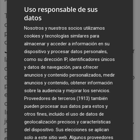
Uso responsable de sus
También forma parte del organigrama uno
datos
de los alcaldesa socialistas con mayor
Nosotros y nuestros socios utilizamos
proyección,
Jorge Rodríguez
. El primer edil
cookies y tecnologías similares para
de Ontinyent, en su día posicionado con
almacenar y acceder a información en su
Jorge Alarte,
será el encargado de coordinar
dispositivo y procesar datos personales,
la plataforma de apoyo municipal de la
como su dirección IP, identificadores únicos
y datos de navegación, para ofrecer
campaña. Puig ya se acercó a él en vísperas
anuncios y contenido personalizados, medir
del congreso del PSPV en 2012, estrechando
anuncios y contenido, obtener información
posteriormente la relación hasta convertirle
sobre la audiencia y mejorar los servicios.
en un alcalde de su confianza. En el equipo,
Proveedores de terceros (1913)
también
concretamente en el área de Nuevas
pueden procesar sus datos para estos y
Incorporaciones, Puig ha situado a otro
otros fines, incluido el uso de datos de
joven dirigente municipal:
Antonio González
,
geolocalización precisos y características
portavoz y secretario general local del PSPV
del dispositivo. Sus elecciones se aplican
solo a este sitio web. Algunos proveedores
en Almussafes, próximo a la alcaldesa de