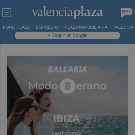
FORO PLAZA
EMPRESAS
PLAZA INMOBILIARIA
VALÈNCIA
+ Seguir en Google