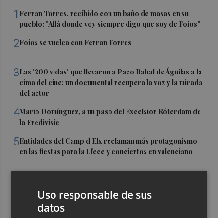
1
Ferran Torres, recibido con un baño de masas en su
pueblo: "Allá donde voy siempre digo que soy de Foios"
2
Foios se vuelca con Ferran Torres
3
Las '200 vidas' que llevaron a Paco Rabal de Águilas a la
cima del cine: un documental recupera la voz y la mirada
del actor
4
Mario Domínguez, a un paso del Excelsior Róterdam de
la Eredivisie
5
Entidades del Camp d'Elx reclaman más protagonismo
en las fiestas para la Ufece y conciertos en valenciano
Uso responsable de sus
datos