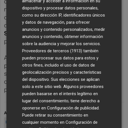
de Salud tras superar un concurso de
almacenar y acceder a información en su
dispositivo y procesar datos personales,
méritos, allá por 2007. Pero tampoco cabe
como su dirección IP, identificadores únicos
olvidar que cuatro años más tarde (en mayo
y datos de navegación, para ofrecer
de 2011),
una sentencia del Tribunal
anuncios y contenido personalizados, medir
Superior de Justicia anuló la convocatoria
anuncios y contenido, obtener información
por ser "contraria a derecho".
sobre la audiencia y mejorar los servicios.
Proveedores de terceros (1913)
también
Ahora, probablemente, tendrá que volver a la
pueden procesar sus datos para estos y
prisión de Tarragona donde ejercía como
otros fines, incluido el uso de datos de
geolocalización precisos y características
sanitario. Sin padrino (o hermano) político y
del dispositivo. Sus elecciones se aplican
con una nueva administración, la legalidad -
solo a este sitio web. Algunos proveedores
por fin- acabará por imponerse.
pueden basarse en el interés legítimo en
lugar del consentimiento; tiene derecho a
oponerse en
Configuración de publicidad
.
ARCHIVADO EN
HOSPITAL DE LLÍRIA
Puede retirar su consentimiento en
cualquier momento en
Configuración de
HOSPITAL ARNAU DE VILLANOVA
MIGUEL CASTELLANO