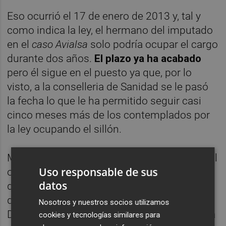
Eso ocurrió el 17 de enero de 2013 y, tal y
como indica la ley, el hermano del imputado
en el
caso Avialsa
solo podría ocupar el cargo
durante dos años.
El plazo ya ha acabado
pero él sigue en el puesto ya que, por lo
visto, a la conselleria de Sanidad se le pasó
la fecha lo que le ha permitido seguir casi
cinco meses más de los contemplados por
la ley ocupando el sillón.
Más suerte ha tenido en este cargo que en el
Uso responsable de sus
ocupó en la conselleria de Bienestar Social,
datos
donde aterrizó en 1998. No se puede negar
que llegó a jefe de sección de Estudios de
Nosotros y nuestros socios utilizamos
Drogodependencia en la Agencia Valenciana
cookies y tecnologías similares para