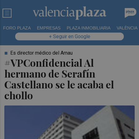
FORO PLAZA
EMPRESAS
PLAZA INMOBILIARIA
VALÈNCIA
+ Seguir en Google
Es director médico del Arnau
#VPConfidencial Al
hermano de Serafín
Castellano se le acaba el
chollo