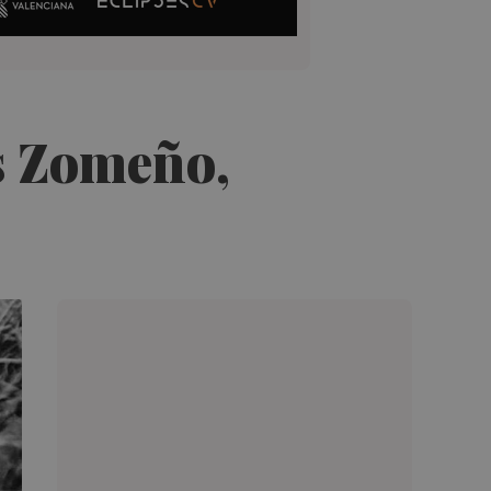
ús Zomeño,