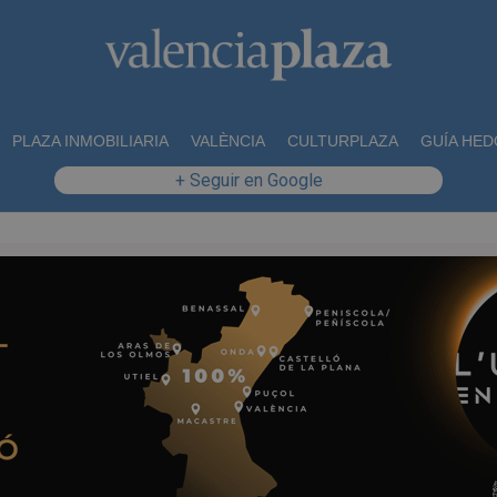
PLAZA INMOBILIARIA
VALÈNCIA
CULTURPLAZA
GUÍA HED
+ Seguir en Google