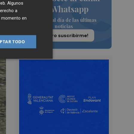
 web. Algunos
de Whatsapp
derecho a
ier momento en
Siempre al día de las últimas
noticias
¡Quiero suscribirme!
PTAR TODO