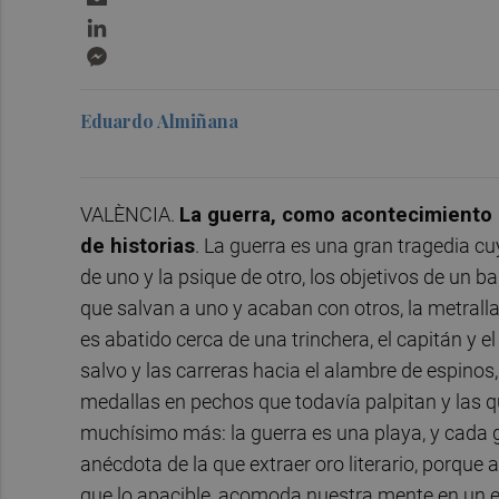
LinkedIn
Messenger
Eduardo Almiñana
VALÈNCIA.
La guerra, como acontecimiento 
de historias
. La guerra es una gran tragedia c
de uno y la psique de otro, los objetivos de un b
que salvan a uno y acaban con otros, la metralla 
es abatido cerca de una trinchera, el capitán y e
salvo y las carreras hacia el alambre de espinos,
medallas en pechos que todavía palpitan y las 
muchísimo más: la guerra es una playa, y cada g
anécdota de la que extraer oro literario, porque
que lo apacible, acomoda nuestra mente en un e