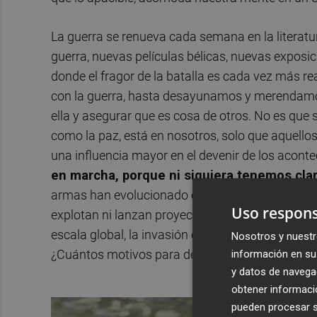
La guerra se renueva cada semana en la literatura
guerra, nuevas películas bélicas, nuevas expos
donde el fragor de la batalla es cada vez más r
con la guerra, hasta desayunamos y merendamos
ella y asegurar que es cosa de otros. No es que 
como la paz, está en nosotros, solo que aquello
una influencia mayor en el devenir de los acont
en marcha, porque ni siquiera tenemos clar
armas han evolucionado enormemente hasta el p
Uso respons
explotan ni lanzan proyectiles. La economía, l
escala global, la invasión cultural, la deslocaliz
Nosotros y nuestr
¿Cuántos motivos para derramar sangre se super
información en su 
y datos de navega
obtener informació
pueden procesar su