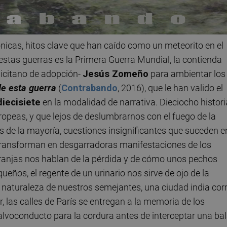
ónicas, hitos clave que han caído como un meteorito en el
estas guerras es la Primera Guerra Mundial, la contienda
ilicitano de adopción-
Jesús Zomeño
para ambientar los
de esta guerra
(
Contrabando
, 2016), que le han valido el
diecisiete
en la modalidad de narrativa. Dieciocho histor
ropeas, y que lejos de deslumbrarnos con el fuego de la
ojos de la mayoría, cuestiones insignificantes que suceden e
 transforman en desgarradoras manifestaciones de los
aranjas nos hablan de la pérdida y de cómo unos pechos
ños, el regente de un urinario nos sirve de ojo de la
 naturaleza de nuestros semejantes, una ciudad india cor
r, las calles de París se entregan a la memoria de los
alvoconducto para la cordura antes de interceptar una ba