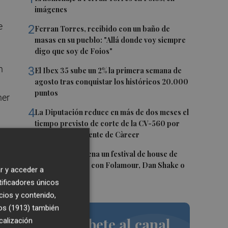
imágenes
e
2
Ferran Torres, recibido con un baño de
masas en su pueblo: "Allá donde voy siempre
digo que soy de Foios"
n
3
El Ibex 35 sube un 2% la primera semana de
agosto tras conquistar los históricos 20.000
puntos
ner
4
La Diputación reduce en más de dos meses el
tiempo previsto de corte de la CV-560 por
las obras del puente de Càrcer
5
Roig Arena estrena un festival de house de
más de 10 horas con Folamour, Dan Shake o
?
r y acceder a
The Basement
tificadores únicos
cios y contenido,
os (1913)
también
Suscríbete al canal
calización