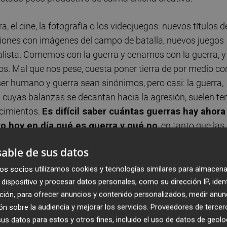
, el cine, la fotografía o los videojuegos: nuevos títulos d
iciones con imágenes del campo de batalla, nuevos juegos
ealista. Comemos con la guerra y cenamos con la guerra, y
. Mal que nos pese, cuesta poner tierra de por medio co
ser humano y guerra sean sinónimos, pero casi: la guerra,
s cuyas balanzas se decantan hacia la agresión, suelen te
ecimientos.
Es difícil saber cuántas guerras hay ahora
o hoy en día qué es guerra y qué no
, en tanto que las
unto de que muchas de ellas -algunas de las peores- ni
able de sus datos
a comunicación, la homogeneización del pensamiento a
ación de la industria. ¿Cuántas guerras a la vez hay en Siria
os socios utilizamos cookies y tecnologías similares para almacena
ponen en el tablero internacional?
dispositivo y procesar datos personales, como su dirección IP, iden
ción, para ofrecer anuncios y contenido personalizados, medir anun
n sobre la audiencia y mejorar los servicios.
Proveedores de tercer
s datos para estos y otros fines, incluido el uso de datos de geolo