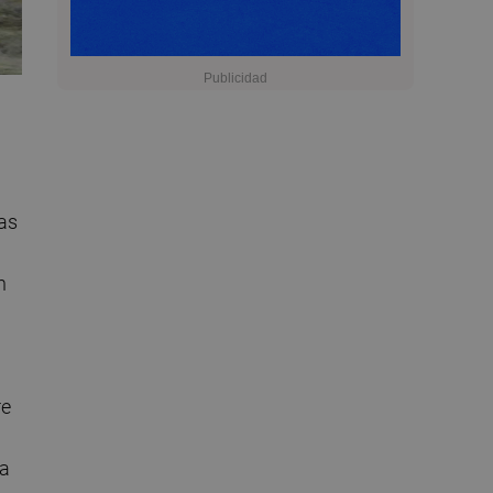
ias
n
re
la