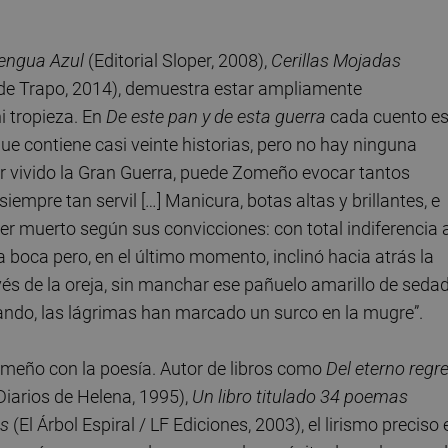
engua Azul
(Editorial Sloper, 2008),
Cerillas Mojadas
e Trapo, 2014), demuestra estar ampliamente
ni tropieza. En
De este pan y de esta guerra
cada cuento e
 que contiene casi veinte historias, pero no hay ninguna
r vivido la Gran Guerra, puede Zomeño evocar tantos
siempre tan servil […] Manicura, botas altas y brillantes, e
er muerto según sus convicciones: con total indiferencia 
a boca pero, en el último momento, inclinó hacia atrás la
vés de la oreja, sin manchar ese pañuelo amarillo de sedad
lorando, las lágrimas han marcado un surco en la mugre”.
omeño con la poesía. Autor de libros como
Del eterno regr
Diarios de Helena, 1995),
Un libro titulado 34 poemas
es
(El Árbol Espiral / LF Ediciones, 2003), el lirismo preciso 