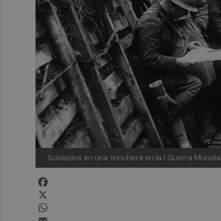
Soldados en una trinchera en la I Guerra Mundia
Facebook
X
WhatsApp
Email