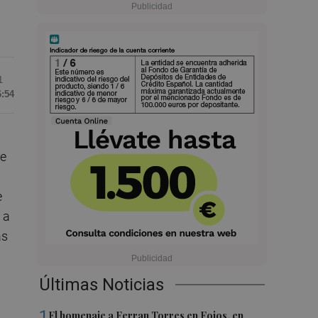
1
6:54
ue
e
 a
as
Últimas Noticias
1
El homenaje a Ferran Torres en Foios, en