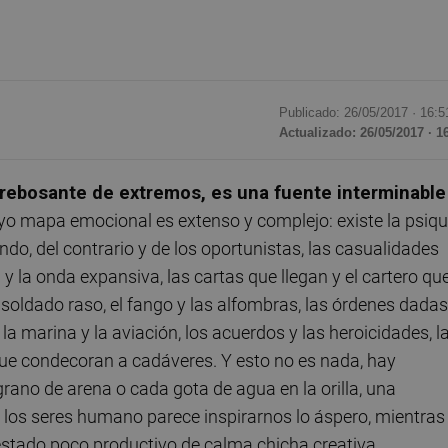
Publicado: 26/05/2017 ·
16:5
Actualizado: 26/05/2017 · 1
rebosante de extremos, es una fuente interminable
uyo mapa emocional es extenso y complejo: existe la psiq
ando, del contrario y de los oportunistas, las casualidades
y la onda expansiva, las cartas que llegan y el cartero qu
l soldado raso, el fango y las alfombras, las órdenes dadas
 la marina y la aviación, los acuerdos y las heroicidades, l
que condecoran a cadáveres. Y esto no es nada, hay
rano de arena o cada gota de agua en la orilla, una
 a los seres humano parece inspirarnos lo áspero, mientras
stado poco productivo de calma chicha creativa.