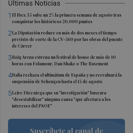
Últimas Noticias
1
El Ibex 35 sube un 2% la primera semana de agosto tras
conquistar los históricos 20.000 puntos
2
La Diputación reduce en más de dos meses el tiempo
previsto de corte de la CV-560 por las obras del puente
de Càrcer
3
Roig Arena estrena un festival de house de más de 10
horas con Folamour, Dan Shake o The Basement
4
Italia rechaza el ultimátum de España y no reevaluará la
suspensión de Schengen hasta el 15 de agosto
5
Leire Díez niega que su "investigación" buscara
"desestabilizar" ninguna causa "que afectara a los
intereses del PSOE"
Suscríbete al canal de