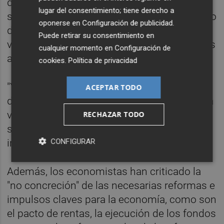
de la energía y también por el aumento de
lugar del consentimiento; tiene derecho a
salarios --como consecuencia de incremento
oponerse en
Configuración de publicidad
.
de salario mínimo interprofesional-- y se han
Puede retirar su consentimiento en
visto obligadas a trasladar esos incrementos
cualquier momento en
Configuración de
a sus precios.
cookies
.
Política de privacidad
"Ya veníamos avisando del peligro de que se
ACEPTAR TODO
desencadenase una espiral inflacionista, a la
vista de la evolución de la inflación
RECHAZAR TODO
subyacente, afectando al consumo y a la
CONFIGURAR
inversión", ha señalado Pedraza.
Además, los economistas han criticado la
"no concreción" de las necesarias reformas e
impulsos claves para la economía, como son
el pacto de rentas, la ejecución de los fondos