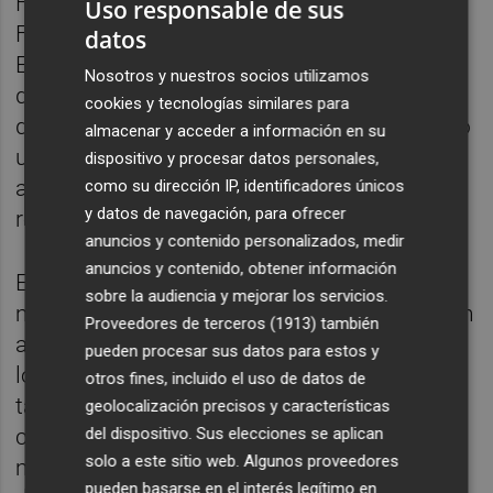
Financiero, el presidente de la Comisión
Uso responsable de sus
Financiera del Consejo General de
datos
Economistas, Antonio Pedraza, ha alertado
Nosotros y nuestros socios utilizamos
de que "la situación es preocupante, con un
cookies y tecnologías similares para
déficit estructural del 4%. "Se hace necesario
almacenar y acceder a información en su
un control eficiente del gasto, que
dispositivo y procesar datos personales,
actualmente crece por encima del PIB", ha
como su dirección IP, identificadores únicos
y datos de navegación, para ofrecer
reclamado.
anuncios y contenido personalizados, medir
anuncios y contenido, obtener información
Esto contrasta, según Pedraza, con las
sobre la audiencia y mejorar los servicios.
medidas adoptadas esta semana en relación
Proveedores de terceros (1913)
también
a la oferta de empleo público. Sin embargo,
pueden procesar sus datos para estos y
los economistas han reclamado incentivos
otros fines, incluido el uso de datos de
también al sector privado, que en muchos
geolocalización precisos y características
casos, sobre todos las pymes, se han visto
del dispositivo. Sus elecciones se aplican
solo a este sitio web. Algunos proveedores
muy afectadas por el incremento del coste
pueden basarse en el interés legítimo en