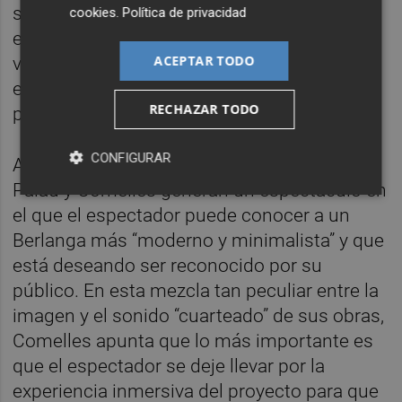
se pierda la esencia de Berlanga”, apunta el
cookies
.
Política de privacidad
encargado de dar imagen al proyecto, que
ACEPTAR TODO
viaja entre las capas del celuloide para
encontrar los mensajes claves de sus
RECHAZAR TODO
películas.
CONFIGURAR
A través de todas estas modificaciones,
Palau y Comelles generan un espectáculo en
el que el espectador puede conocer a un
Berlanga más “moderno y minimalista” y que
está deseando ser reconocido por su
público. En esta mezcla tan peculiar entre la
imagen y el sonido “cuarteado” de sus obras,
Comelles apunta que lo más importante es
que el espectador se deje llevar por la
experiencia inmersiva del proyecto para que