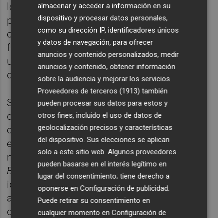
los conceptos que más nos interesan para
almacenar y acceder a información en su
dispositivo y procesar datos personales,
pasarlos al digital con otra forma y
como su dirección IP, identificadores únicos
características. Intentamos que estos
y datos de navegación, para ofrecer
fragmentos expresen sus ideas para contar
anuncios y contenido personalizados, medir
un nuevo relato sin que se pierda la imagen
anuncios y contenido, obtener información
de Berlanga en ningún momento”.
sobre la audiencia y mejorar los servicios.
Proveedores de terceros (1913)
también
Su truco es destacar las secuentas en los
pueden procesar sus datos para estos y
que se muestra una "acción continuada que
otros fines, incluido el uso de datos de
geolocalización precisos y características
cuente algo". Una vez la tiene, la fragmenta
del dispositivo. Sus elecciones se aplican
en busca de una figura que pueda asociar
solo a este sitio web. Algunos proveedores
mejor con el "presente": “Con
About
pueden basarse en el interés legítimo en
Berlanga
intentamos que se expresen sus
lugar del consentimiento; tiene derecho a
ideas y que se perciban mejor desde la
oponerse en
Configuración de publicidad
.
actualidad. Cogemos un fragmento y al
Puede retirar su consentimiento en
dividirlo contamos un nuevo relato sin que
cualquier momento en
Configuración de