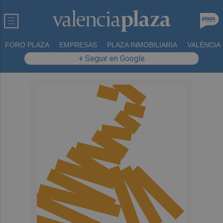
FORO PLAZA
EMPRESAS
PLAZA INMOBILIARIA
VALÈNCIA
+ Seguir en Google