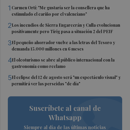
1
Carmen Ortí: "Me gustaría ser la consellera que ha
estimulado el cariño por el valenciano"
2
Los incendios de Sierra Engarcerán y Culla evolucionan
positivamente pero Tírig pasa a situación 2 del PEIF
3
El pequeño ahorrador vuelve a las letras del Tesoro y
demanda 15.000 millones en 6 meses
4
El oleoturismo se abre al público internacional con la
gastronomía como reclamo
5
El eclipse del 12 de agosto será "un espectáculo visual" y
permitirá ver las perseidas "de día"
Suscríbete al canal de
Whatsapp
Siempre al día de las últimas noticias