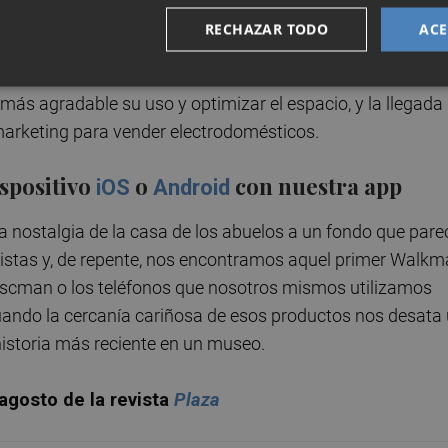
s victorianas que elevaban el cajón principal para ubicar
RECHAZAR TODO
ACE
 de una cómoda o un armario y, así, poder lucir este
gadge
batidoras o aspiradoras vemos la importancia del diseño de
más agradable su uso y optimizar el espacio, y la llegada
marketing para vender electrodomésticos.
ispositivo
o
con nuestra app
iOS
Android
nostalgia de la casa de los abuelos a un fondo que pare
ristas y, de repente, nos encontramos aquel primer Walk
 Discman o los teléfonos que nosotros mismos utilizamos
uando la cercanía cariñosa de esos productos nos desata
 historia más reciente en un museo.
agosto de la revista
Plaza