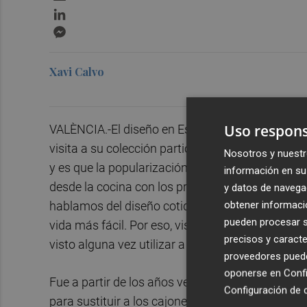
LinkedIn
Messenger
Xavi Calvo
Uso respons
VALÈNCIA.-El diseño en España entró por la coci
visita a su colección particular ubicada en el Es
Nosotros y nuestr
y es que la popularización del diseño en los ho
información en su 
desde la cocina con los primeros electrodomést
y datos de navega
obtener informació
hablamos del diseño cotidiano al referirnos a es
pueden procesar su
vida más fácil. Por eso, visitar la Colección A
precisos y caracte
visto alguna vez utilizar a nuestras abuelas en
proveedores pueden
oponerse en
Confi
Fue a partir de los años veinte y treinta del si
Configuración de 
para sustituir a los cajones de leño que almacena