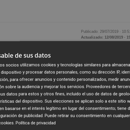
Publicado: 29/07/2019 ·
10:5
Actualizado: 12/08/2019 · 1
able de sus datos
na. La frase es de
Andrés Alfaro
mientras nos guía en u
pai Alfaro de Godella, a apenas cinco kilómetros de Valènci
os socios utilizamos cookies y tecnologías similares para almacena
gares españoles de mediados del siglo pasado se hizo hue
dispositivo y procesar datos personales, como su dirección IP, iden
icos llegados de Alemania, Reino Unido y EEUU. Por eso
ción, para ofrecer anuncios y contenido personalizados, medir anun
n sobre la audiencia y mejorar los servicios.
Proveedores de tercer
tos utensilios eléctricos que aparecieron para hacernos la
s datos para estos y otros fines, incluido el uso de datos de geolo
lfaro Hofmann y contemplar todos esos cacharros que hemo
rísticas del dispositivo. Sus elecciones se aplican solo a este sitio
 sus casas tiene un importante componente nostálgico.
 basarse en el interés legítimo en lugar del consentimiento; tiene 
guración de publicidad
. Puede retirar su consentimiento en cualqu
glo pasado cuando aparecen las primeras neveras eléctricas
cookies
.
Política de privacidad
ban hielo. El impacto fue tal que esos primeros frigorífic