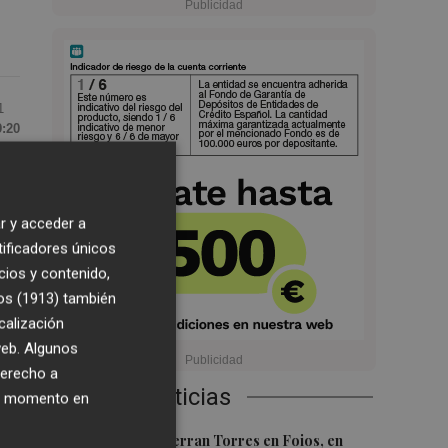
1
9:20
na
a,
r y acceder a
co
tificadores únicos
cios y contenido,
os (1913)
también
calización
s
 web. Algunos
derecho a
Últimas Noticias
ier momento en
1
os
El homenaje a Ferran Torres en Foios, en