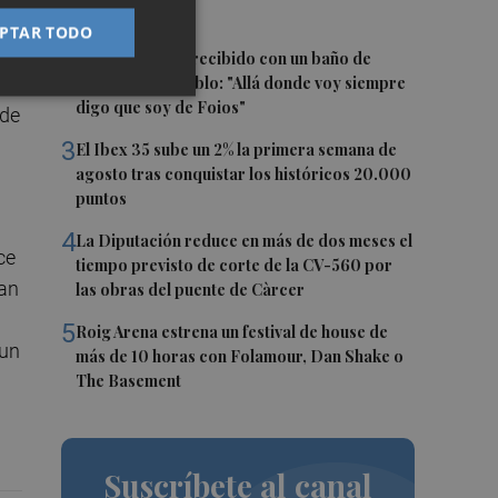
imágenes
 el
PTAR TODO
t
2
Ferran Torres, recibido con un baño de
masas en su pueblo: "Allá donde voy siempre
 la
digo que soy de Foios"
 de
3
El Ibex 35 sube un 2% la primera semana de
agosto tras conquistar los históricos 20.000
puntos
4
La Diputación reduce en más de dos meses el
ce
tiempo previsto de corte de la CV-560 por
man
las obras del puente de Càrcer
5
Roig Arena estrena un festival de house de
 un
más de 10 horas con Folamour, Dan Shake o
The Basement
Suscríbete al canal