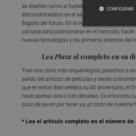
se diseñan como si fuesen muebles; con sus pata
CONFIGURAR
electrodoméstico en el salón, como si se tratase
llegado del futuro. En la evolución de neveras, 
carcasa para posicionarse en el mercado, hacer 
nuevas tecnologías y los primeros intentos del 
Lea
Plaza
al completo en su d
Tras una zona más arqueológica, pasamos a esa 
salido del
atrezzo
de películas y series costumb
que en estos días celebra su 40 aniversario, el
hace apenas dos o tres décadas. Es entonces c
poco de pavor por tener ya un trozo de nuestra
* Lea el artículo completo en el número de 