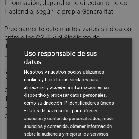
Información, dependiente directamente de
Haciendia, según la propia Generalitat.
Precisamente este martes varios sindicatos,
entre ellos CSI·F y el Sindicato de
Trabajadores de la Administración de
Uso responsable de sus
Justicia (STAJ), alertaron de estos
datos
"problemas" informáticos que estaban
"colapsando" los juzgados de Llíria. En este
Nosotros y nuestros socios utilizamos
cookies y tecnologías similares para
último, los secretarios han enviado un
almacenar y acceder a información en su
escrito de protesta a la Administración.
dispositivo y procesar datos personales,
También CSIF ha reclamado a Justicia que
como su dirección IP, identificadores únicos
subsane "con urgencia" estas "deficiencias"
y datos de navegación, para ofrecer
que han surgido en los partidos judiciales.
anuncios y contenido personalizados, medir
anuncios y contenido, obtener información
sobre la audiencia y mejorar los servicios.