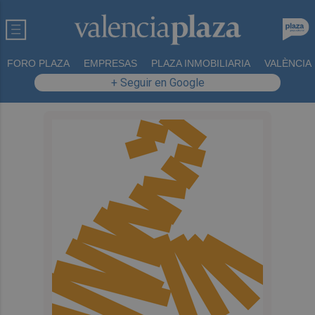
FORO PLAZA
EMPRESAS
PLAZA INMOBILIARIA
VALÈNCIA
+ Seguir en Google