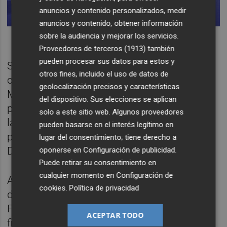
anuncios y contenido personalizados, medir
anuncios y contenido, obtener información
sobre la audiencia y mejorar los servicios.
Proveedores de terceros (1913)
también
pueden procesar sus datos para estos y
Sin embargo, en los últimos días, la
otros fines, incluido el uso de datos de
constitución de la Federación Española de
geolocalización precisos y características
Municipios y Provincias (FEMP) ha servido
del dispositivo. Sus elecciones se aplican
para detectar cierta reactivación de Bielsa a
solo a este sitio web. Algunos proveedores
la búsqueda de una mejora de su
pueden basarse en el interés legítimo en
posicionamiento tras el chasco sufrido en la
lugar del consentimiento; tiene derecho a
Diputación de Valencia.
oponerse en
Configuración de publicidad
.
Puede retirar su consentimiento en
cualquier momento en
Configuración de
Así, el alcalde Mislata fue el encargado de
cookies
.
Política de privacidad
defender el sábado ante el plenario de la
FEMP la importancia de la reforma de la
ACEPTAR TODO
financiación local, uno de los asuntos "más