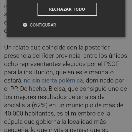
relevantes" en el ámbito del organismo,
RECHAZAR TODO
según señalaban fuentes próximas a Bielsa,
desde donde recordaban además que el
CONFIGURAR
encargo había sido solicitado desde Ferraz.
Un relato que coincide con la posterior
presencia del líder provincial entre los únicos
ocho representantes elegidos por el PSOE
para la institución, que en este mandato
estará,
no sin cierta polémica
, dominado por
el PP. De hecho, Bielsa, que consiguió uno de
los mejores resultados de un alcalde
socialista (62%) en un municipio de más de
40.000 habitantes, es el miembro de la
cúpula que gobierna la localidad más
pequeña, lo que invita a pensar que su