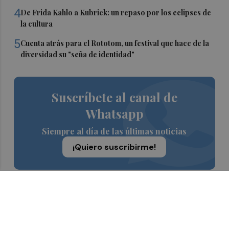
4
De Frida Kahlo a Kubrick: un repaso por los eclipses de
la cultura
5
Cuenta atrás para el Rototom, un festival que hace de la
diversidad su "seña de identidad"
Suscríbete al canal de
Whatsapp
Siempre al día de las últimas noticias
¡Quiero suscribirme!