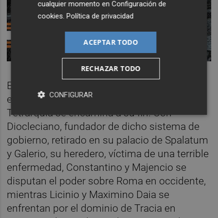
cualquier momento en
Configuración de
cookies
.
Política de privacidad
ACEPTAR TODO
RECHAZAR TODO
En el 310 d. C. el Imperio Romano se
CONFIGURAR
encuentra más dividido que nunca. La
Tetrarquía se encamina a su fin. Con
Diocleciano, fundador de dicho sistema de
gobierno, retirado en su palacio de Spalatum
y Galerio, su heredero, víctima de una terrible
enfermedad, Constantino y Majencio se
disputan el poder sobre Roma en occidente,
mientras Licinio y Maximino Daia se
enfrentan por el dominio de Tracia en