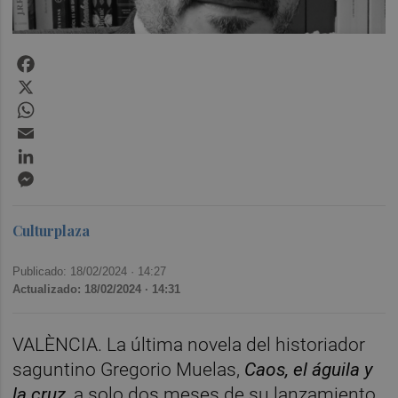
Facebook
X
WhatsApp
Email
LinkedIn
Messenger
Culturplaza
Publicado: 18/02/2024 ·
14:27
Actualizado: 18/02/2024 · 14:31
VALÈNCIA. La última novela del historiador
saguntino Gregorio Muelas,
Caos, el águila y
la cruz
,
a solo dos meses de su lanzamiento