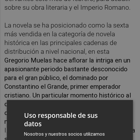
sobre su obra literaria y el Imperio Romano.
La novela se ha posicionado como la sexta
más vendida en la categoría de novela
histórica en las principales cadenas de
distribución a nivel nacional, en esta
Gregorio Muelas hace aflorar la intriga en un
apasionante periodo bastante desconocido
para el gran público, el dominado por
Constantino el Grande, primer emperador
cristiano. Un particular momento histórico al
que el autor ha dedicado más de una década
de investigación. De hecho, es una obra que
Uso responsable de sus
nace planteada como una trilogía. Así,
CAOS
datos
I. El águila y la cruz
es la primera entrega de la
Nosotros y nuestros socios utilizamos
saga “Caos”.