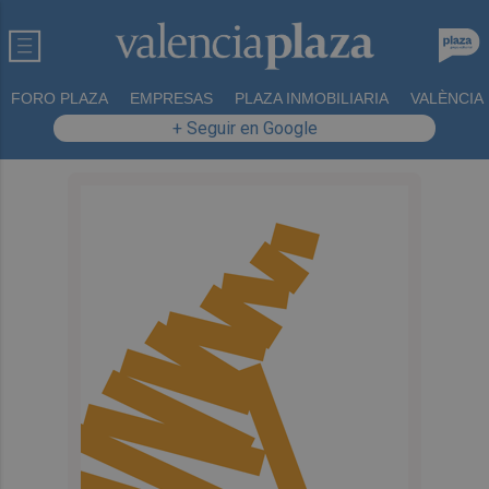
FORO PLAZA
EMPRESAS
PLAZA INMOBILIARIA
VALÈNCIA
+ Seguir en Google