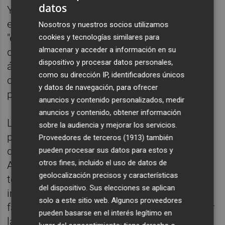
datos
Y en respuesta a Catalá, ha puesto como
ejemplo al Ayuntamiento de València donde
Nosotros y nuestros socios utilizamos
"están recortando campañas y programas
cookies y tecnologías similares para
almacenar y acceder a información en su
destinados a fomentar la igualdad en el
dispositivo y procesar datos personales,
ámbito empresarial y laboral", y ha puesto
como su dirección IP, identificadores únicos
como ejemplo la eliminación de cláusulas
y datos de navegación, para ofrecer
para la igualdad en la contratación pública.
anuncios y contenido personalizados, medir
anuncios y contenido, obtener información
La portavoz del PSPV-PSOE, por su parte, ha
sobre la audiencia y mejorar los servicios.
pedido reflexión a Catalá y a las concejalas
Proveedores de terceros (1913)
también
del Partido Popular, porque "son el
pueden procesar sus datos para estos y
otros fines, incluido el uso de datos de
Ayuntamiento que está desmantelando
geolocalización precisos y características
todas las políticas laborales que
del dispositivo. Sus elecciones se aplican
impulsamos desde Valencia Activa para
solo a este sitio web. Algunos proveedores
favorecer y ayudar a las mujeres a conseguir
pueden basarse en el interés legítimo en
la igualdad en el mercado laboral".