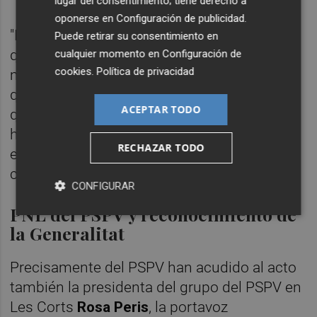
lugar del consentimiento; tiene derecho a
oponerse en
Configuración de publicidad
.
"Ella es la protagonista y la alcaldesa que ha
Puede retirar su consentimiento en
quitado las ayudas a la contratación de
cualquier momento en
Configuración de
cookies
.
Política de privacidad
mujeres con dificultades de empleabilidad,
que ha quitado el Espai Lidera, que ha
ACEPTAR TODO
quitado la conferencia de 'Lidereses' y que
ha quitado todas las medidas plenas de
RECHAZAR TODO
empleo dirigidas a la formación,
capacitación y educación", ha señalado.
CONFIGURAR
PNL del PSPV y reconocimiento de
la Generalitat
Precisamente del PSPV han acudido al acto
también la presidenta del grupo del PSPV en
Les Corts
Rosa Peris
, la portavoz