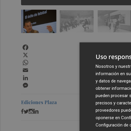
Facebook
X
Uso respons
WhatsApp
Nosotros y nuestr
Email
información en su 
LinkedIn
y datos de navega
Messenger
obtener informació
pueden procesar su
Ediciones Plaza
precisos y caracte
proveedores pueden
oponerse en
Confi
Configuración de 