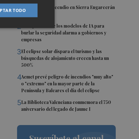
1
Controlado el incendio en Sierra Engarcerán
PTAR TODO
(Castellón)
2
La capacidad de los modelos de IA para
burlar la seguridad alarma a gobiernos y
empresas
3
El eclipse solar dispara el turismo y las
búsquedas de alojamiento crecen hasta un
500%
4
Aemet prevé peligro de incendios "muy alto"
o "extremo" en la mayor parte de la
Península y Baleares el día del eclipse
5
La Biblioteca Valenciana conmemora el 750
aniversario del legado de Jaume I
Suscríbete al canal