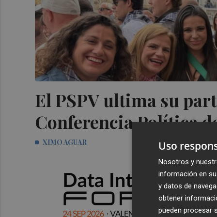
El PSPV ultima su parti
Conferencia Política d
XIMO AGUAR
Uso respons
Nosotros y nuestr
información en su 
y datos de navega
obtener informació
pueden procesar su