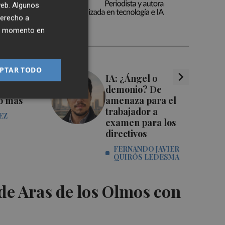
 web. Algunos
derecho a
ier momento en
PTAR TODO
chevron_right
ó el
IA: ¿Ángel o
 FIFA
demonio? De
o más
amenaza para el
trabajador a
EZ
examen para los
directivos
FERNANDO JAVIER
QUIRÓS LEDESMA
de Aras de los Olmos con