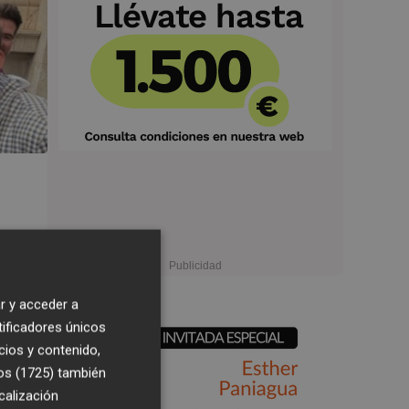
r y acceder a
tificadores únicos
cios y contenido,
os (1725)
también
calización