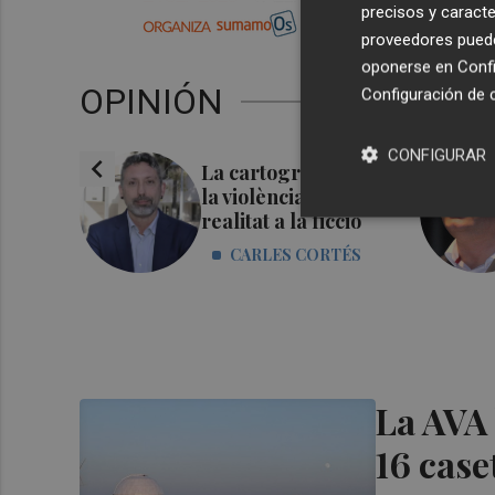
precisos y caracte
proveedores pueden
oponerse en
Confi
OPINIÓN
Configuración de 
CONFIGURAR
chevron_left
mes,
La cartografia de
s
la violència: de la
realitat a la ficció
RENZ
CARLES CORTÉS
La AVA 
16 case