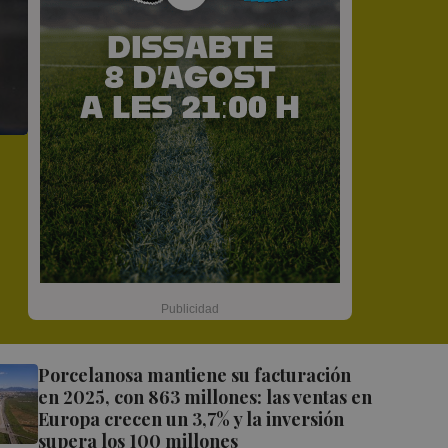
Porcelanosa mantiene su facturación
en 2025, con 863 millones: las ventas en
Europa crecen un 3,7% y la inversión
supera los 100 millones