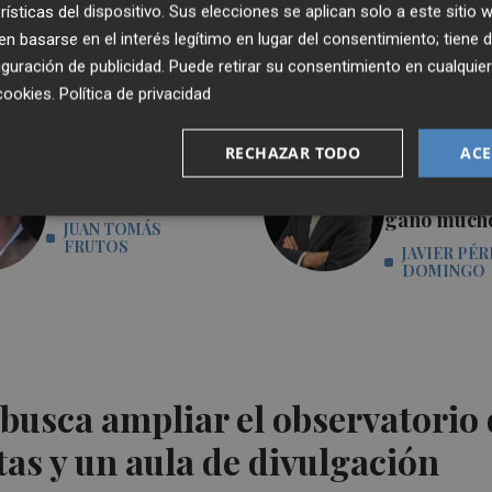
rísticas del dispositivo. Sus elecciones se aplican solo a este sitio
 basarse en el interés legítimo en lugar del consentimiento; tiene 
guración de publicidad
. Puede retirar su consentimiento en cualqu
cookies
.
Política de privacidad
RECHAZAR TODO
ACE
Con ternura y sin
España gan
cesar
Mundial, la
ganó much
JUAN TOMÁS
FRUTOS
JAVIER PÉR
DOMINGO
busca ampliar el observatorio 
tas y un aula de divulgación