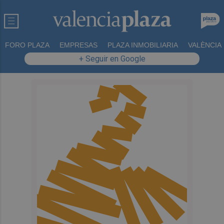
FORO PLAZA
EMPRESAS
PLAZA INMOBILIARIA
VALÈNCIA
+ Seguir en Google