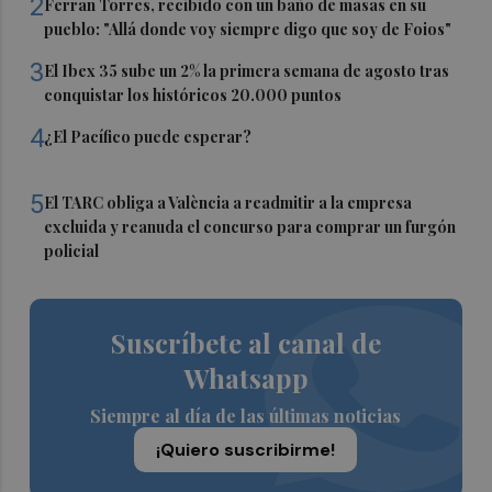
2
Ferran Torres, recibido con un baño de masas en su
pueblo: "Allá donde voy siempre digo que soy de Foios"
3
El Ibex 35 sube un 2% la primera semana de agosto tras
conquistar los históricos 20.000 puntos
4
¿El Pacífico puede esperar?
5
El TARC obliga a València a readmitir a la empresa
excluida y reanuda el concurso para comprar un furgón
policial
Suscríbete al canal de
Whatsapp
Siempre al día de las últimas noticias
¡Quiero suscribirme!