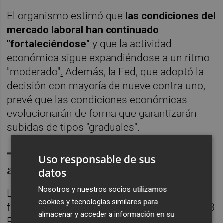
El organismo estimó que
las condiciones del
mercado laboral han continuado
"fortaleciéndose"
y que la actividad
económica sigue expandiéndose a un ritmo
"moderado"
.
Además, la Fed, que adoptó la
decisión con mayoría de nueve contra uno,
prevé que las condiciones económicas
evolucionarán de forma que garantizarán
subidas de tipos "graduales".
"Penaliza la inversión y favorece el
Uso responsable de sus
ahorro"
datos
Nosotros y nuestros socios utilizamos
La subida de tipos "penaliza la inversión y
cookies y tecnologías similares para
favorece al ahorro", explica el analista de XTB
almacenar y acceder a información en su
Rodrigo García, que precisa que
un