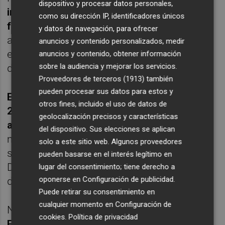
dispositivo y procesar datos personales,
incremento en el precio del dinero
como su dirección IP, identificadores únicos
favorecerá a los inversores en renta fija
,
y datos de navegación, para ofrecer
aunque "perjudicará a empresas
anuncios y contenido personalizados, medir
exportadoras y traerá caídas en el mercado
anuncios y contenido, obtener información
sobre la audiencia y mejorar los servicios.
de materias primas".
Proveedores de terceros (1913)
también
pueden procesar sus datos para estos y
El mercado laboral estadounidense generó
otros fines, incluido el uso de datos de
235.000 nuevos puestos de trabajo no
geolocalización precisos y características
agrícola durante el pasado mes de febrero
,
del dispositivo. Sus elecciones se aplican
mientras que la tasa de inflación interanual
solo a este sitio web. Algunos proveedores
se situó en el 2,7%, según los datos del
pueden basarse en el interés legítimo en
Departamento de Trabajo, que respaldan la
lugar del consentimiento; tiene derecho a
oponerse en
Configuración de publicidad
.
decisión adoptada por el FOMC.
Puede retirar su consentimiento en
cualquier momento en
Configuración de
No obstante,
la expansión económica de
cookies
.
Política de privacidad
Estados Unidos alcanzó el 1,6% en 2016
, lo