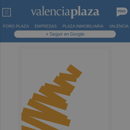
FORO PLAZA
EMPRESAS
PLAZA INMOBILIARIA
VALÈNCIA
+ Seguir en Google