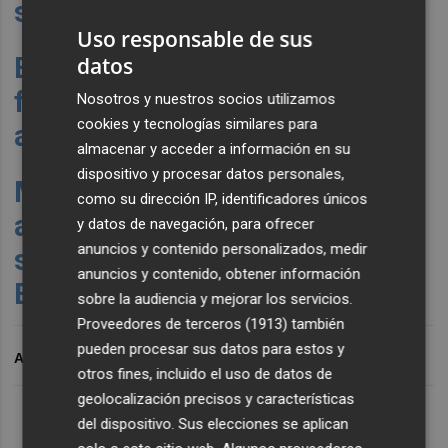
sociales
Uso responsable de sus
Estos son los edificios más
datos
feos de Valencia (según los
Nosotros y nuestros socios utilizamos
cookies y tecnologías similares para
arquitectos), de Vicent Molins
almacenar y acceder a información en su
dispositivo y procesar datos personales,
Más de treinta curiosidades
como su dirección IP, identificadores únicos
acerca de Alien con motivo de
y datos de navegación, para ofrecer
anuncios y contenido personalizados, medir
su vuelta a los cines, de
anuncios y contenido, obtener información
Eugenio Viñas
sobre la audiencia y mejorar los servicios.
Proveedores de terceros (1913)
también
pueden procesar sus datos para estos y
ARCHIVADO EN
otros fines, incluido el uso de datos de
geolocalización precisos y características
del dispositivo. Sus elecciones se aplican