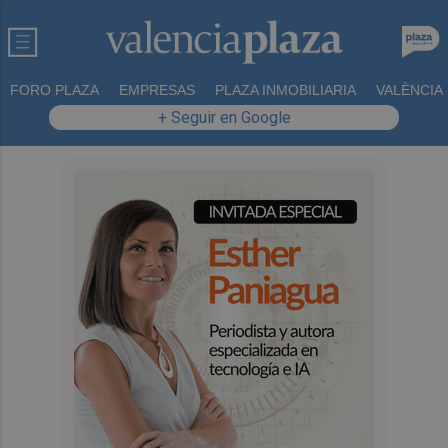
FORO PLAZA
EMPRESAS
PLAZA INMOBILIARIA
VALÈNCIA
+ Seguir en Google