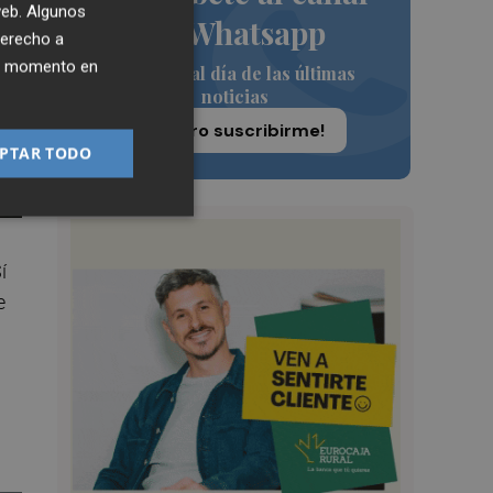
 web. Algunos
de Whatsapp
derecho a
ier momento en
Siempre al día de las últimas
noticias
¡Quiero suscribirme!
PTAR TODO
í
e