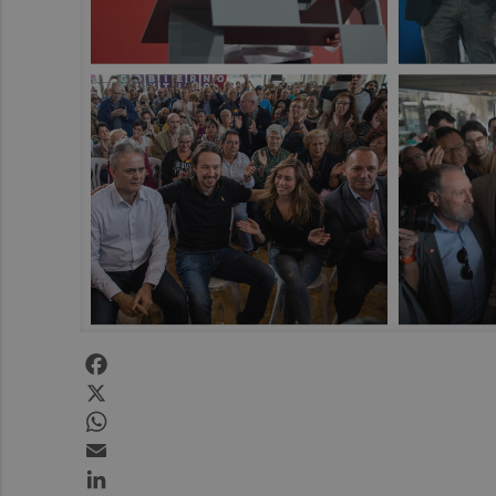
Facebook
X
WhatsApp
Email
LinkedIn