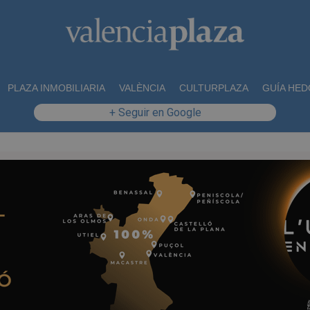
PLAZA INMOBILIARIA
VALÈNCIA
CULTURPLAZA
GUÍA HED
+ Seguir en Google