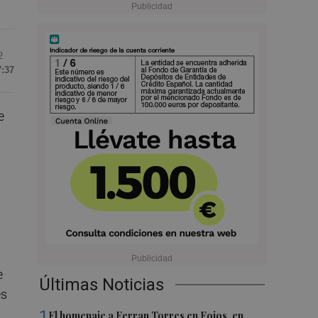
2
7:37
e
e
Últimas Noticias
es
l
1
El homenaje a Ferran Torres en Foios, en