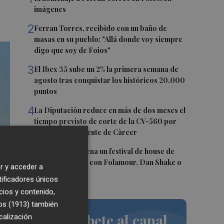
imágenes
2
Ferran Torres, recibido con un baño de
masas en su pueblo: "Allá donde voy siempre
digo que soy de Foios"
3
El Ibex 35 sube un 2% la primera semana de
agosto tras conquistar los históricos 20.000
puntos
4
La Diputación reduce en más de dos meses el
tiempo previsto de corte de la CV-560 por
las obras del puente de Càrcer
5
Roig Arena estrena un festival de house de
más de 10 horas con Folamour, Dan Shake o
r y acceder a
The Basement
tificadores únicos
cios y contenido,
os (1913)
también
Suscríbete al canal
calización