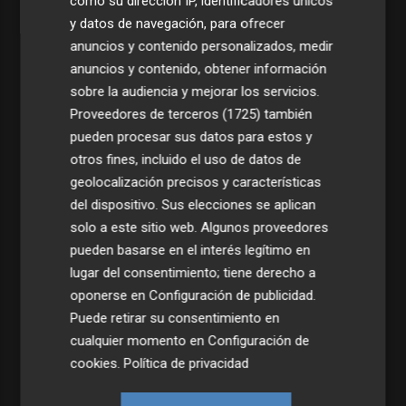
como su dirección IP, identificadores únicos
y datos de navegación, para ofrecer
anuncios y contenido personalizados, medir
anuncios y contenido, obtener información
sobre la audiencia y mejorar los servicios.
Proveedores de terceros (1725)
también
pueden procesar sus datos para estos y
otros fines, incluido el uso de datos de
geolocalización precisos y características
del dispositivo. Sus elecciones se aplican
solo a este sitio web. Algunos proveedores
pueden basarse en el interés legítimo en
lugar del consentimiento; tiene derecho a
Últimas Noticias
oponerse en
Configuración de publicidad
.
Puede retirar su consentimiento en
1
Una batea clochinera se hunde y otra sufre daños en un
cualquier momento en
Configuración de
incidente con un buque en el puerto de Valencia
cookies
.
Política de privacidad
2
El Ibex 35 cierra en 20.057 puntos, un 0,17% más