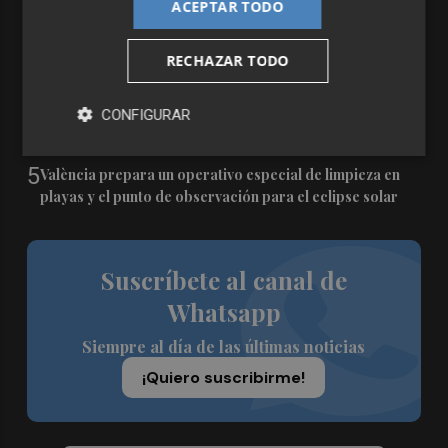
ACEPTAR TODO
3
El PSPV ultima su particular 'All Stars' para la
Conferencia Política de Alicante
RECHAZAR TODO
4
El Ayuntamiento de València inicia la reforma de la
Escuela Infantil Municipal Pardalets e instalará aire
CONFIGURAR
acondicionado
5
València prepara un operativo especial de limpieza en
playas y el punto de observación para el eclipse solar
Suscríbete al canal de
Whatsapp
Siempre al día de las últimas noticias
¡Quiero suscribirme!