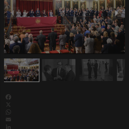
Facebook
X
WhatsApp
Email
LinkedIn