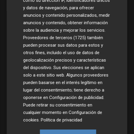
como su dirección IP, identificadores únicos
y datos de navegación, para ofrecer
anuncios y contenido personalizados, medir
anuncios y contenido, obtener información
sobre la audiencia y mejorar los servicios.
Proveedores de terceros (1725)
también
pueden procesar sus datos para estos y
otros fines, incluido el uso de datos de
geolocalización precisos y características
del dispositivo. Sus elecciones se aplican
solo a este sitio web. Algunos proveedores
pueden basarse en el interés legítimo en
lugar del consentimiento; tiene derecho a
Últimas Noticias
oponerse en
Configuración de publicidad
.
Puede retirar su consentimiento en
1
Una batea clochinera se hunde y otra sufre daños en un
cualquier momento en
Configuración de
incidente con un buque en el puerto de Valencia
cookies
.
Política de privacidad
2
El Ibex 35 cierra en 20.057 puntos, un 0,17% más