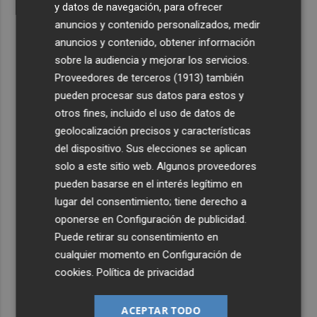
y datos de navegación, para ofrecer
anuncios y contenido personalizados, medir
anuncios y contenido, obtener información
sobre la audiencia y mejorar los servicios.
Proveedores de terceros (1913)
también
pueden procesar sus datos para estos y
otros fines, incluido el uso de datos de
geolocalización precisos y características
del dispositivo. Sus elecciones se aplican
solo a este sitio web. Algunos proveedores
Últimas Noticias
pueden basarse en el interés legítimo en
lugar del consentimiento; tiene derecho a
1
La Generalitat abona 10,6 millones del turno de oficio de
oponerse en
Configuración de publicidad
.
mayo y junio de 2026
Puede retirar su consentimiento en
2
La economía de EEUU destruyó 23.000 empleos en julio
cualquier momento en
Configuración de
cookies
.
Política de privacidad
3
Activado el máximo nivel de preemergencia frente a
ACEPTAR TODO
incendios en la Comunitat toda la jornada del eclipse