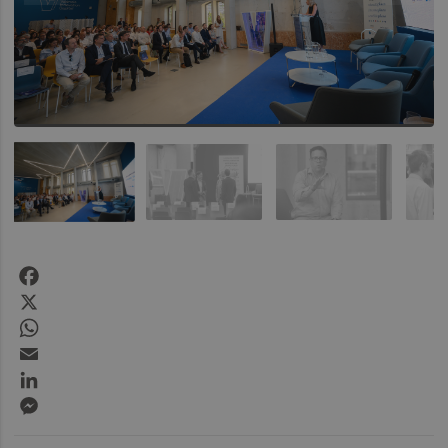
Facebook
X
WhatsApp
Email
LinkedIn
Messenger