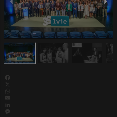
Facebook
X
WhatsApp
Email
LinkedIn
Messenger