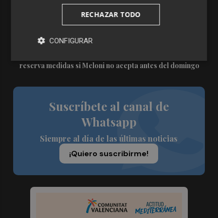
proximidad al espacio público
RECHAZAR TODO
4
Paterna solicita a la Generalitat que el día del eclipse
cierre el Parque Natural del Turia y La Vallesa
CONFIGURAR
5
España emplaza a Italia a recuperar ya 'Schengen' y se
reserva medidas si Meloni no acepta antes del domingo
Suscríbete al canal de
Whatsapp
Siempre al día de las últimas noticias
¡Quiero suscribirme!