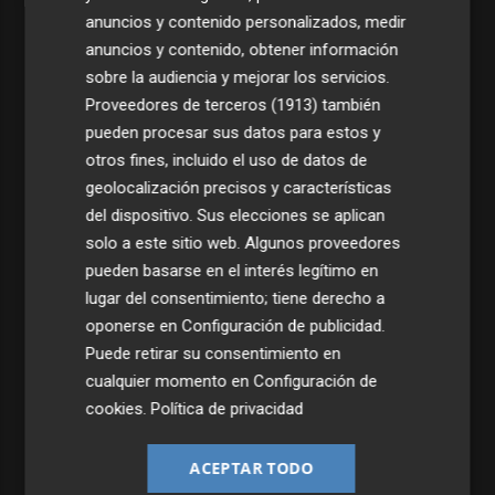
anuncios y contenido personalizados, medir
anuncios y contenido, obtener información
sobre la audiencia y mejorar los servicios.
Proveedores de terceros (1913)
también
pueden procesar sus datos para estos y
otros fines, incluido el uso de datos de
geolocalización precisos y características
del dispositivo. Sus elecciones se aplican
solo a este sitio web. Algunos proveedores
pueden basarse en el interés legítimo en
lugar del consentimiento; tiene derecho a
Últimas Noticias
oponerse en
Configuración de publicidad
.
1
Puede retirar su consentimiento en
Torrent sancionará a particulares y empresas con hasta
2.000 euros por vertidos ilegales en la vía pública
cualquier momento en
Configuración de
cookies
.
Política de privacidad
2
La Diputación abona los 300.000 euros que han servido
para restaurar el campanario de la Colegiata de Gandia
ACEPTAR TODO
3
La Pobla de Farnals suma nuevos servicios de