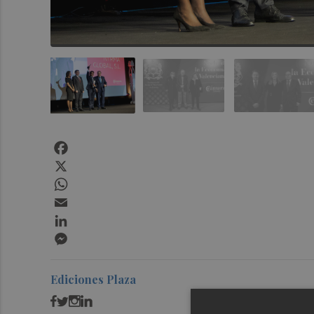
Facebook
X
WhatsApp
Email
LinkedIn
Messenger
Ediciones Plaza