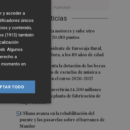
r y acceder a
Últimas Noticias
tificadores únicos
cios y contenido,
1
El Ibex 35 aprieta motores y sube otro
os (1913)
también
0,62%, hasta los 20.180 puntos
calización
2
Fallece el expresidente de Eurocaja Rural,
 web. Algunos
Andrés Gómez Mora, a los 89 años de edad
derecho a
ier momento en
3
CaixaBank aumenta la dotación de las becas
para el alumnado de escuelas de música a
275.000 euros en el curso 2026-2027
PTAR TODO
4
Tesla y SpaceX invertirán 14.500 millones
para construir la planta de fabricación de
chips Terafab
5
L'Eliana avanza en la rehabilitación del
puente y las pasarelas sobre el barranco de
Mandor