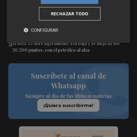
3
equipo técnico que ejecutará las obras del forjado
sanitario
RECHAZAR TODO
4
La compraventa de viviendas se mantuvo igual en junio
CONFIGURAR
que hace un año en la Comunitat Valenciana
5
El Ibex 35 abre ligeramente a la baja y se aleja de los
20.200 puntos, con el petróleo al alza
Suscríbete al canal de
Whatsapp
Siempre al día de las últimas noticias
¡Quiero suscribirme!