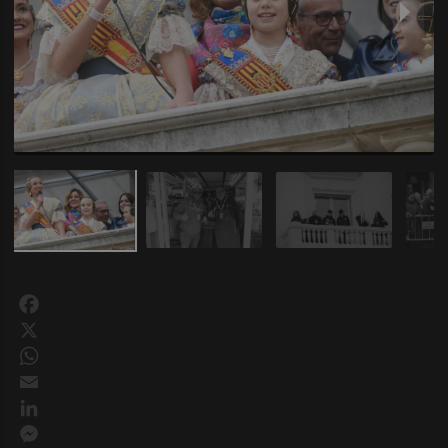
Facebook
X
WhatsApp
Email
LinkedIn
Messenger