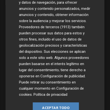
y datos de navegación, para ofrecer
anuncios y contenido personalizados, medir
anuncios y contenido, obtener información
sobre la audiencia y mejorar los servicios.
Proveedores de terceros (1913)
también
pueden procesar sus datos para estos y
otros fines, incluido el uso de datos de
geolocalización precisos y características
del dispositivo. Sus elecciones se aplican
solo a este sitio web. Algunos proveedores
pueden basarse en el interés legítimo en
Últimas Noticias
lugar del consentimiento; tiene derecho a
oponerse en
Configuración de publicidad
.
1
Venta de bonos y unión frente a China: claves de la
Puede retirar su consentimiento en
intervención de EEUU y Japón en el yen
cualquier momento en
Configuración de
2
cookies
.
Política de privacidad
El transporte urbano por autobús aumenta un 1,9% en
junio en Comunitat Valenciana hasta los 17,4 millones
ACEPTAR TODO
El CEIP Rosa Serrano de Paiporta recibe la visita del