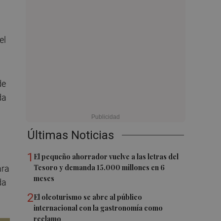
el
de
da
Últimas Noticias
1
El pequeño ahorrador vuelve a las letras del
Tesoro y demanda 15.000 millones en 6
ara
meses
da
2
El oleoturismo se abre al público
internacional con la gastronomía como
reclamo