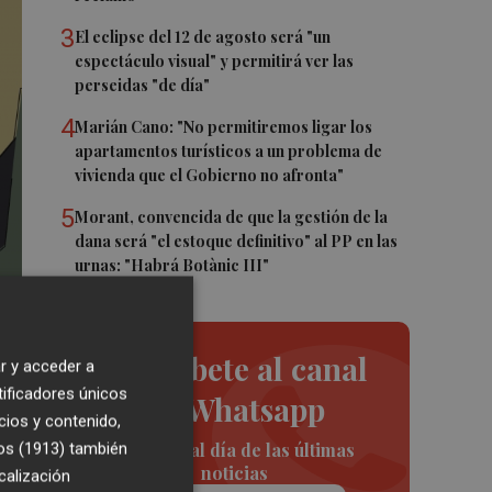
3
El eclipse del 12 de agosto será "un
espectáculo visual" y permitirá ver las
perseidas "de día"
4
Marián Cano: "No permitiremos ligar los
apartamentos turísticos a un problema de
vivienda que el Gobierno no afronta"
5
Morant, convencida de que la gestión de la
dana será "el estoque definitivo" al PP en las
urnas: "Habrá Botànic III"
Suscríbete al canal
r y acceder a
tificadores únicos
de Whatsapp
cios y contenido,
Siempre al día de las últimas
os (1913)
también
noticias
calización