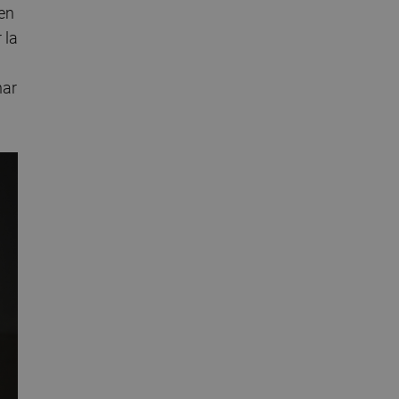
 en
 la
nar