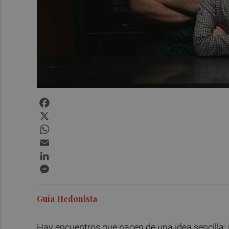
Facebook
X
WhatsApp
Email
LinkedIn
Messenger
Guía Hedonista
Hay encuentros que nacen de una idea sencilla: