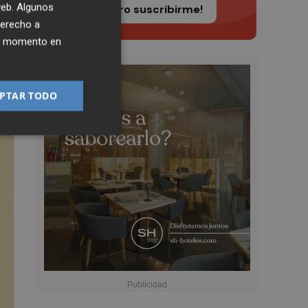
 web. Algunos
¡Quiero suscribirme!
derecho a
ier momento en
PTAR TODO