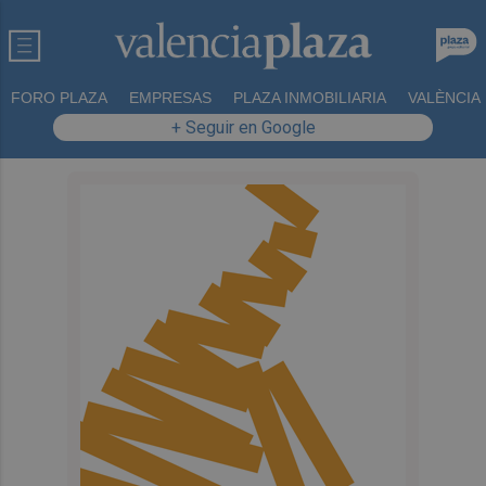
FORO PLAZA
EMPRESAS
PLAZA INMOBILIARIA
VALÈNCIA
+ Seguir en Google