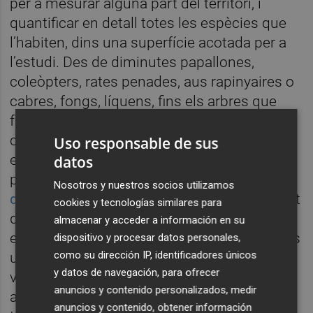
per a mesurar alguna part del territori, i
quantificar en detall totes les espècies que
l’habiten, dins una superfície acotada per a
l’estudi. Des de diminutes papallones,
coleòpters, rates penades, aus rapinyaires o
cabres, fongs, líquens, fins els arbres que
formen el bosc. Tota forma de vida es
comptabilitzada per zoòlegs, botànics,
Uso responsable de sus
ecòlegs, geòlegs i tot tipus d’investigadors
datos
perquè puguen entrar a formar part del
Banc
Nosotros y nuestros socios utilizamos
de Dades de la Generalitat,
que en el moment
cookies y tecnologías similares para
d’escriure el present article conté 19.262
almacenar y acceder a información en su
espècies amb un total de 1.967.822 cites. És
dispositivo y procesar datos personales,
como su dirección IP, identificadores únicos
un mostrari a temps real de la biodiversitat
y datos de navegación, para ofrecer
valenciana, que durant tot l’any va
anuncios y contenido personalizados, medir
augmentant amb les aportacions dels
anuncios y contenido, obtener información