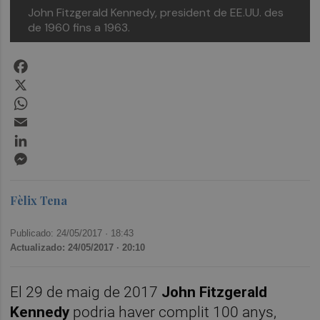
John Fitzgerald Kennedy, president de EE.UU. des
de 1960 fins a 1963.
Facebook
X
WhatsApp
Email
LinkedIn
Messenger
Fèlix Tena
Publicado: 24/05/2017 ·
18:43
Actualizado: 24/05/2017 · 20:10
El 29 de maig de 2017
John Fitzgerald
Kennedy
podria haver complit 100 anys,