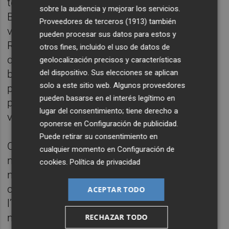
tècnics. Enguany la Setmana de la
sobre la audiencia y mejorar los servicios.
Biodiversitat s’ha celebrat a Cofrents, al
Proveedores de terceros (1913)
también
voltant del llogaret de Casas de Basta.
pueden procesar sus datos para estos y
Recentment la Unió Europea ha auspiciat la
otros fines, incluido el uso de datos de
creació d’un gran banc europeu de la
geolocalización precisos y características
del dispositivo. Sus elecciones se aplican
biodiversitat,
Lifewatch
, un
big data
que
solo a este sitio web. Algunos proveedores
pretén convertir-se en un referent mundial
pueden basarse en el interés legítimo en
per a poder fer un diagnòstic de l’estat de la
lugar del consentimiento; tiene derecho a
vida al planeta.
oponerse en
Configuración de publicidad
.
Puede retirar su consentimiento en
Qualsevol alteració en el delicat equilibri
cualquier momento en
Configuración de
natural pot suposar la desaparició de
cookies
.
Política de privacidad
nombroses espècies i alterar la vida com la
coneixem. De la mateixa manera, un fet com
ACEPTAR TODO
l’assassinat a tirs de Kennedy, quan era el
màxim mandatari d’una de les dos majors
RECHAZAR TODO