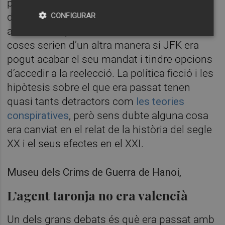
potencies mundials en aquella època, sens
CONFIGURAR
dubte ha tingut conseqüències en el medi
ambient del planeta. Possiblement moltes
coses serien d’un altra manera si JFK era
pogut acabar el seu mandat i tindre opcions
d’accedir a la reelecció. La política ficció i les
hipòtesis sobre el que era passat tenen
quasi tants detractors com
les teories
conspiratives
, però sens dubte alguna cosa
era canviat en el relat de la història del segle
XX i el seus efectes en el XXI.
Museu dels Crims de Guerra de Hanoi,
L’agent taronja no era valencià
Un dels grans debats és què era passat amb