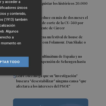
r y acceder a
agosto tras conquistar los históricos 20.000
tificadores únicos
puntos
cios y contenido,
2
La Diputación reduce en más de dos meses el
os (1913)
también
tiempo previsto de corte de la CV-560 por
calización
las obras del puente de Càrcer
te
 web. Algunos
3
Roig Arena estrena un festival de house de
derecho a
más de 10 horas con Folamour, Dan Shake o
ier momento en
The Basement
4
Italia rechaza el ultimátum de España y no
PTAR TODO
reevaluará la suspensión de Schengen hasta
el 15 de agosto
5
Leire Díez niega que su "investigación"
buscara "desestabilizar" ninguna causa "que
afectara a los intereses del PSOE"