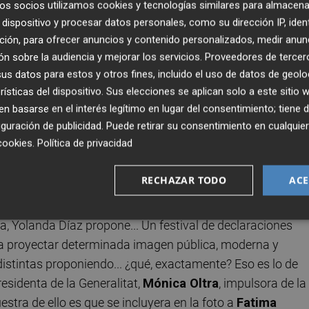
os socios utilizamos cookies y tecnologías similares para almacena
ta), ... Pero de Podemos, ni rastro (salvo entre el público).
dispositivo y procesar datos personales, como su dirección IP, iden
ción, para ofrecer anuncios y contenido personalizados, medir anun
ta electoral, es un lastre. Lo es desde hace años, una vez
n sobre la audiencia y mejorar los servicios.
Proveedores de tercer
iniciales en pro de las purgas y los chalets en la periferia
s datos para estos y otros fines, incluido el uso de datos de geolo
e hay aquí". Pero mucho más desde que pasó a formar par
rísticas del dispositivo. Sus elecciones se aplican solo a este sitio
 basarse en el interés legítimo en lugar del consentimiento; tiene 
ncipal activo, Pablo Iglesias. Por ese motivo, Díaz quiere
guración de publicidad
. Puede retirar su consentimiento en cualqu
egar a su alrededor partidos y movimientos de izquierdas,
cookies
.
Política de privacidad
os se lo apropie. Sobre todo porque, como he dicho, ahora
ede matar el invento desde su génesis.
RECHAZAR TODO
ACE
 las ilusiones y esperanzas de millones de personas con
, Yolanda Díaz propone... Un festival de declaraciones
a proyectar determinada imagen pública, moderna y
stintas proponiendo... ¿qué, exactamente? Eso es lo de
esidenta de la Generalitat,
Mónica Oltra
, impulsora de la
uestra de ello es que se incluyera en la foto a
Fatima