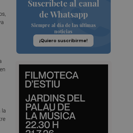
Suscríbete al canal
de Whatsapp
os,
ya
Siempre al día de las últimas
noticias
¡Quiero suscribirme!
a
 en
 la
tre