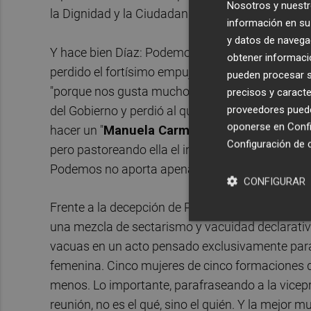
Nosotros y nuestr
la Dignidad y la Ciudadanía" (partido local de Ceu
información en su 
y datos de navega
Y hace bien Díaz: Podemos, desde el punto de vis
obtener informació
perdido el fortísimo empuje y el caudal de ilusión 
pueden procesar su
"porque nos gusta mucho el colegio público qu
precisos y caracte
proveedores pueden
del Gobierno y perdió al que seguía siendo su pri
oponerse en
Confi
hacer un "
Manuela Carmena
", es decir: congr
Configuración de 
pero pastoreando ella el invento, sin que Podem
Podemos no aporta apenas caudal electoral y pu
CONFIGURAR
Frente a la decepción de Podemos, que traicionó
una mezcla de sectarismo y vacuidad declarativa
vacuas en un acto pensado exclusivamente par
femenina. Cinco mujeres de cinco formaciones di
menos. Lo importante, parafraseando a la vicepr
reunión, no es el qué, sino el quién. Y la mejor m