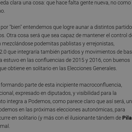
ueda clara una cosa: que hace falta gente nueva, no como 
no.
 por "bien" entendemos que logre aunar a distintos partid
mos. Otra cosa será que sea capaz de mantener el control d
n mezclándose podemitas pablistas y errejonistas,
 2.0 que integraría también partidos y movimientos de ba
ya estuvo en las confluencias de 2015 y 2016, con buenos
e obtiene en solitario en las Elecciones Generales.
 formando parte de esta incipiente macroconfluencia,
ional, expresado en diputados, y visibilidad para la
ento integra a Podemos, como parece claro que así será, u
Podemos en las próximas elecciones autonómicas, para
ncurre en solitario (y más con el ilusionante tándem de
Pila
 mal.