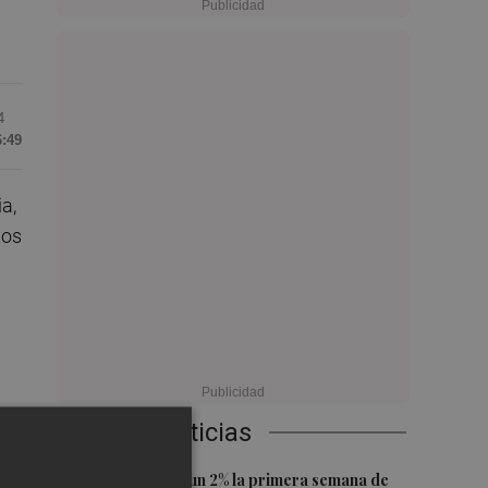
4
6:49
a,
mos
Últimas Noticias
1
or
El Ibex 35 sube un 2% la primera semana de