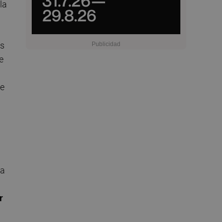
la
os
e
se
na
r