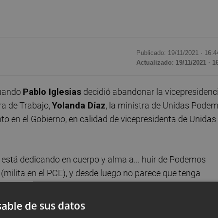
Publicado: 19/11/2021 ·
16:4
Actualizado: 19/11/2021 · 1
Cuando
Pablo Iglesias
decidió abandonar la vicepresidenci
ra de Trabajo,
Yolanda Díaz
, la ministra de Unidas Pode
nto en el Gobierno, en calidad de vicepresidenta de Unidas
e está dedicando en cuerpo y alma a... huir de Podemos
milita en el PCE), y desde luego no parece que tenga
un futuro; todo lo contrario. En la primera presentación
aba casi todo el mundo, menos Podemos. Había
able de sus datos
 los Comuns, del PCE (la propia Díaz), de "Movimiento p