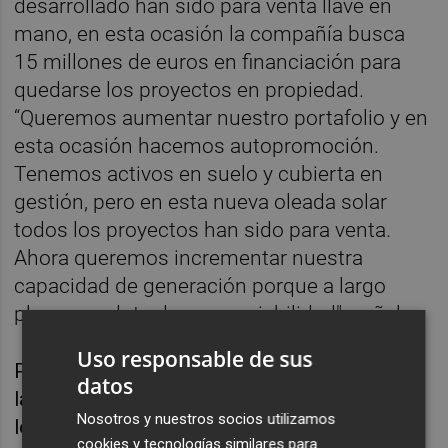
desarrollado han sido para venta llave en
mano, en esta ocasión la compañía busca
15 millones de euros en financiación para
quedarse los proyectos en propiedad.
“Queremos aumentar nuestro portafolio y en
esta ocasión hacemos autopromoción.
Tenemos activos en suelo y cubierta en
gestión, pero en esta nueva oleada solar
todos los proyectos han sido para venta.
Ahora queremos incrementar nuestra
capacidad de generación porque a largo
plazo nos dota de mayor viabilidad", señala.
Uso responsable de sus
Por el momento, se encuentran inmersos en
datos
la construcción de proyectos anteriores, tras
Nosotros y nuestros socios utilizamos
lograr levantar una inversión de 25 millones
cookies y tecnologías similares para