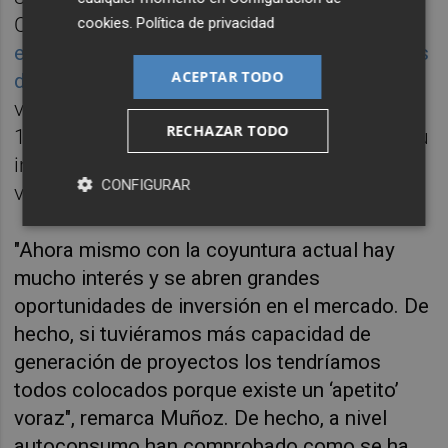
Castellón.
Un año antes, l
a compañía cerró
cookies
.
Política de privacidad
el año pasado una cartera de cinco proyectos
ACEPTAR TODO
de 20MW instalados
en las tres provincias
valencianas, para lo que consiguió levantar
RECHAZAR TODO
15 millones de euros de capital privado. Y su
intención es seguir creciendo en el mercado
CONFIGURAR
valenciano.
"Ahora mismo con la coyuntura actual hay
mucho interés y se abren grandes
oportunidades de inversión en el mercado. De
hecho, si tuviéramos más capacidad de
generación de proyectos los tendríamos
todos colocados porque existe un ‘apetito’
voraz", remarca Muñoz. De hecho, a nivel
autoconsumo han comprobado como se ha