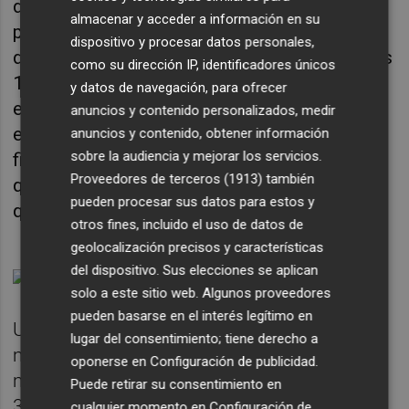
de euros, pero la idea es comenzar la
almacenar y acceder a información en su
promoción de estos cuatro nuevos
dispositivo y procesar datos personales,
desarrollos el próximo año, una vez logren los
como su dirección IP, identificadores únicos
15 millones de inversión. "
Ahora mismo
y datos de navegación, para ofrecer
estamos ejecutando tres proyectos y
anuncios y contenido personalizados, medir
estamos buscando alternativas de
anuncios y contenido, obtener información
sobre la audiencia y mejorar los servicios.
financiación para los nuevos parques, por lo
Proveedores de terceros (1913)
también
que la idea sería comenzar las obras el año
pueden procesar sus datos para estos y
que viene", detalla.
otros fines, incluido el uso de datos de
geolocalización precisos y características
del dispositivo. Sus elecciones se aplican
solo a este sitio web. Algunos proveedores
pueden basarse en el interés legítimo en
Un nuevo proyecto tras lograr los 25
lugar del consentimiento; tiene derecho a
millones necesarios para vender hace unos
oponerse en
Configuración de publicidad
.
meses seis desarrollos con una potencia de
Puede retirar su consentimiento en
30 MW en las provincias de Valencia y
cualquier momento en
Configuración de