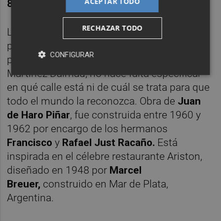
ACEPTAR TODO
8. Gasolinera de Oliva
RECHAZAR TODO
La estación de Oliva ‘El Rebollet’ no merece
presentación. Como bien señala en el
CONFIGURAR
prólogo del catálogo el vicepresidente
Martínez Dalmau, no hace falta especificar
en qué calle está ni de cuál se trata para que
todo el mundo la reconozca. Obra de
Juan
de Haro Piñar
, fue construida entre 1960 y
1962 por encargo de los hermanos
Francisco
y
Rafael Just Racaño.
Está
inspirada en el célebre restaurante Ariston,
diseñado en 1948 por
Marcel
Breuer,
construido en Mar de Plata,
Argentina.