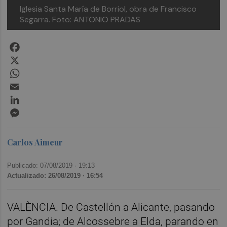
Iglesia Santa María de Borriol, obra de Francisco
Segarra. Foto: ANTONIO PRADAS
Facebook
X
WhatsApp
Email
LinkedIn
Messenger
Carlos Aimeur
Publicado: 07/08/2019 ·
19:13
Actualizado: 26/08/2019 · 16:54
VALÈNCIA. De Castellón a Alicante, pasando
por Gandia; de Alcossebre a Elda, parando en