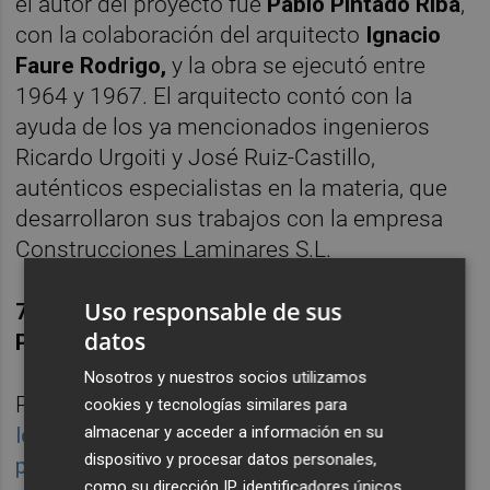
el autor del proyecto fue
Pablo Pintado Riba
,
con la colaboración del arquitecto
Ignacio
Faure Rodrigo,
y la obra se ejecutó entre
1964 y 1967. El arquitecto contó con la
ayuda de los ya mencionados ingenieros
Ricardo Urgoiti y José Ruiz-Castillo,
auténticos especialistas en la materia, que
desarrollaron sus trabajos con la empresa
Construcciones Laminares S.L.
Uso responsable de sus
7. Grupo Marqués de Valterra en El
datos
Perellonet
Nosotros y nuestros socios utilizamos
Populares y singulares, constituyen
uno de
cookies y tecnologías similares para
almacenar y acceder a información en su
los ejemplos más celebrados de vivienda
dispositivo y procesar datos personales,
pública
. El conjunto, proyectado por
Carlos
como su dirección IP, identificadores únicos