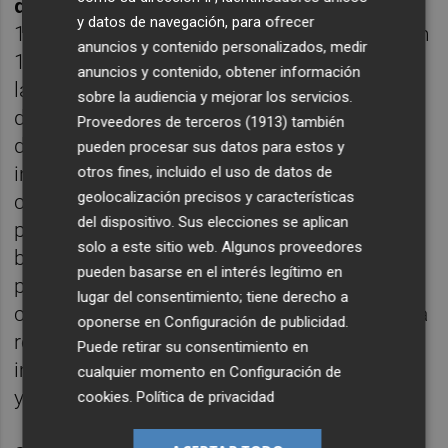
de Miguel González
, fue construido entre
y datos de navegación, para ofrecer
1950 y 1953 y las casas fueron sorteadas en
anuncios y contenido personalizados, medir
1954 entre los pescadores de la zona. Ante
anuncios y contenido, obtener información
la carestía de hierro, las autoridades
sobre la audiencia y mejorar los servicios.
decidieron adoptar una patente británica, el
Proveedores de terceros (1913)
también
denominado sistema Ctesiphon, de
pueden procesar sus datos para estos y
inspiración militar, consistente en unas
otros fines, incluido el uso de datos de
geolocalización precisos y características
cimbras metálicas desmontables que
del dispositivo. Sus elecciones se aplican
permitían construir con gran rapidez
solo a este sitio web. Algunos proveedores
bóvedas de espesor reducido y perfil
pueden basarse en el interés legítimo en
parabólico. El grupo consta de 27 pequeñas
lugar del consentimiento; tiene derecho a
casas de dos a tres dormitorios y una iglesia
oponerse en
Configuración de publicidad
.
recoleta. Su nombre se lo da el noble que
Puede retirar su consentimiento en
impulsó estas casas, en principio de caridad
cualquier momento en
Configuración de
y ahora convertidas en activo turístico.
cookies
.
Política de privacidad