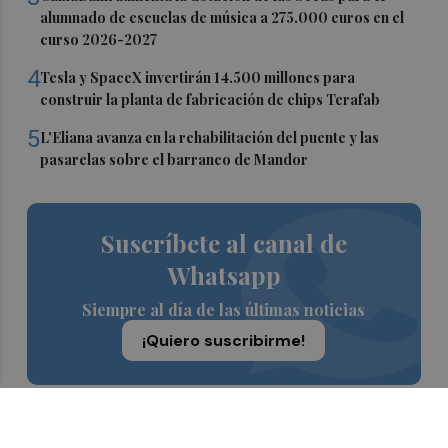
alumnado de escuelas de música a 275.000 euros en el
curso 2026-2027
4
Tesla y SpaceX invertirán 14.500 millones para
construir la planta de fabricación de chips Terafab
5
L'Eliana avanza en la rehabilitación del puente y las
pasarelas sobre el barranco de Mandor
Suscríbete al canal de
Whatsapp
Siempre al día de las últimas noticias
¡Quiero suscribirme!