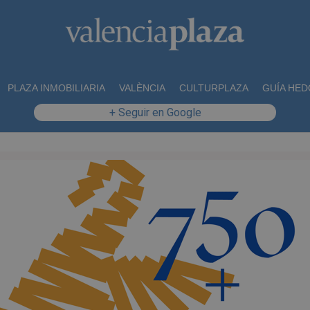
PLAZA INMOBILIARIA
VALÈNCIA
CULTURPLAZA
GUÍA HED
+ Seguir en Google