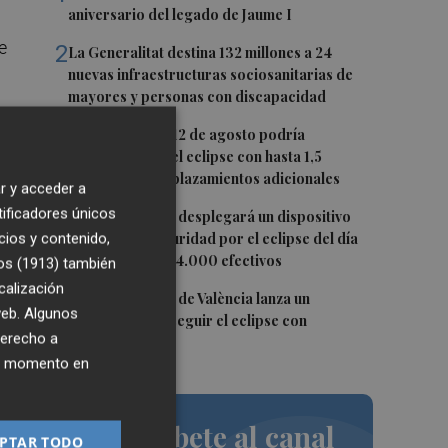
aniversario del legado de Jaume I
e
2
La Generalitat destina 132 millones a 24
nuevas infraestructuras sociosanitarias de
mayores y personas con discapacidad
3
La movilidad el 12 de agosto podría
duplicarse por el eclipse con hasta 1,5
millones de desplazamientos adicionales
dos
r y acceder a
4
tificadores únicos
La Guardia Civil desplegará un dispositivo
especial de seguridad por el eclipse del día
cios y contenido,
ra
12, con más de 24.000 efectivos
os (1913)
también
calización
5
El Ayuntamiento de València lanza un
 web. Algunos
decálogo para seguir el eclipse con
e
derecho a
seguridad
ier momento en
a
ero
Suscríbete al canal
PTAR TODO