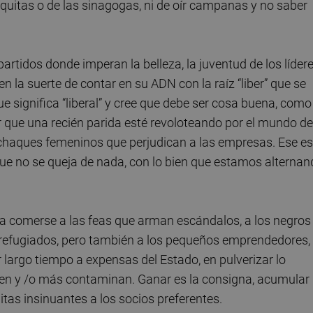
zquitas o de las sinagogas, ni de oír campanas y no saber
rtidos donde imperan la belleza, la juventud de los líder
en la suerte de contar en su ADN con la raíz “liber” que se
ue significa “liberal” y cree que debe ser cosa buena, como
ar que una recién parida esté revoloteando por el mundo de
achaques femeninos que perjudican a las empresas. Ese es
 que no se queja de nada, con lo bien que estamos alterna
ueda comerse a las feas que arman escándalos, a los negros
s refugiados, pero también a los pequeños emprendedores,
r largo tiempo a expensas del Estado, en pulverizar lo
enen y /o más contaminan. Ganar es la consigna, acumular
tas insinuantes a los socios preferentes.