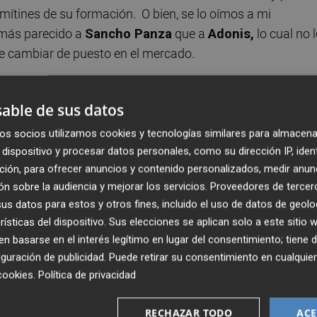
mítines de su formación. O bien, se lo oímos a mi
 más parecido a
Sancho Panza
que a
Adonis,
lo cual no l
 de cambiar de puesto en el mercado.
rcados en la noble misión igualitaria, luchan por acabar
able de sus datos
ualdad patriarcal. Su meta es que todos recuperemos el
prejuicios, algunos de ellos muy antiguos. Incluso hereda
os socios utilizamos cookies y tecnologías similares para almacena
jeres habrían recibido menos calor que los varones en el
dispositivo y procesar datos personales, como su dirección IP, iden
ción, para ofrecer anuncios y contenido personalizados, medir anun
faltaba un hervor, y por lo tanto resultaban inferiores pa
n sobre la audiencia y mejorar los servicios.
Proveedores de tercer
res del gineceo, o a las de la cortesanía de alto
standing.
s datos para estos y otros fines, incluido el uso de datos de geolo
rísticas del dispositivo. Sus elecciones se aplican solo a este sitio
an” con las cuestiones de género, no son de derechas ni d
 basarse en el interés legítimo en lugar del consentimiento; tiene 
s. Los hay más aseados, que ocultan como pueden lo del
guración de publicidad
. Puede retirar su consentimiento en cualqu
rial, de la maternidad esclava o de borrar lo de la violenci
cookies
.
Política de privacidad
oméstica. ¿Pegar a un padre es violencia de género? No, p
jeres sí lo es y requiere que el Estado intervenga para
RECHAZAR TODO
ACE