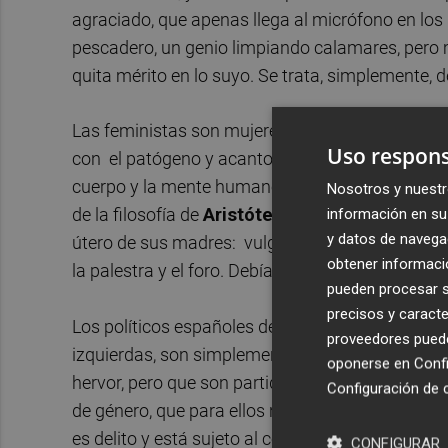
agraciado, que apenas llega al micrófono en los 
pescadero, un genio limpiando calamares, pero
quita mérito en lo suyo. Se trata, simplemente,
Las feministas son mujeres y hombres que, emba
Uso respons
con el patógeno y acantonado virus de la desig
cuerpo y la mente humanos sin dejar sitio a los 
Nosotros y nuestr
de la filosofía de
Aristóteles
, para quien las mu
información en su 
y datos de navega
útero de sus madres: vulgarmente dicho, que les 
obtener informació
la palestra y el foro. Debían dedicarse a las labo
pueden procesar su
precisos y caracte
Los políticos españoles del siglo XXI que “brome
proveedores pueden
izquierdas, son simplemente espectros goyesco
oponerse en
Confi
hervor, pero que son partidarios de la brecha sala
Configuración de 
de género, que para ellos no es más que lacra d
es delito y está sujeto al código penal. Matar mu
CONFIGURAR