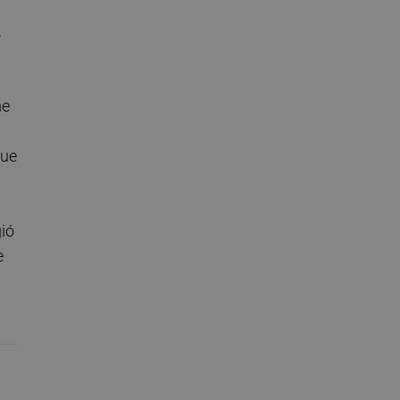
,
me
que
ió
e