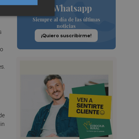
de Whatsapp
Siempre al día de las últimas
noticias
s
¡Quiero suscribirme!
no
s.
de
in