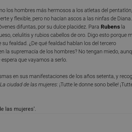
omo los hombres más hermosos a los atletas del pentatlón
rte y flexible, pero no hacían ascos a las ninfas de Diana.
jóvenes difuntas, por su dulce placidez. Para
Rubens
la
eso, celulitis y rubios cabellos de oro. Digo esto porque 
de su fealdad. ¿De qué fealdad hablan los del tercero
 en la supremacía de los hombres? No tengan miedo, aun
e espera que vayamos a serlo.
smas en sus manifestaciones de los años setenta, y recog
La ciudad de las mujeres
: ¡Tutte le donne sono belle! ¡Tutt
e las mujeres'.