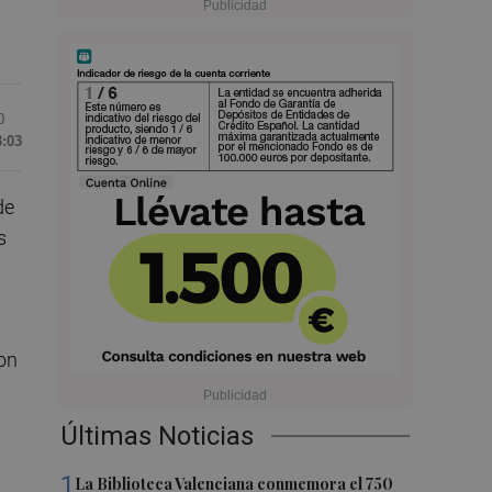
0
3:03
de
s
con
Últimas Noticias
1
La Biblioteca Valenciana conmemora el 750