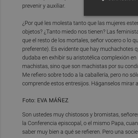
prevenir y auxiliar.
¿Por qué les molesta tanto que las mujeres est
objetos? ¿Tanto miedo nos tienen? Las feminis
que el resto de los mortales, señor vocero o lo q
preferente). Es evidente que hay muchachotes q
dudaba en exhibir su aristotélica complexión e
machistas, sino que son machistas por su condi
Me refiero sobre todo a la caballería, pero no 
comprende estos entresijos. Háganselos mirar a
Foto: EVA MÁÑEZ
Son ustedes muy chistosos y bromistas, señores
la Conferencia episcopal, o el mismo Papa, cuand
saber muy bien a qué se refieren. Pero una soci