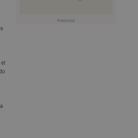
es
 el
ndo
 a