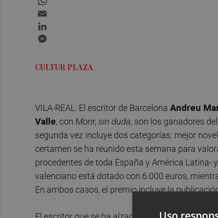
Email
LinkedIn
Messenger
CULTUR PLAZA
VILA-REAL. El escritor de Barcelona
Andreu Mar
Valle
, con
Morir, sin duda
, son los ganadores del
segunda vez incluye dos categorías: mejor novela
certamen se ha reunido esta semana para valorar
procedentes de toda España y América Latina- y 
valenciano está dotado con 6.000 euros, mientra
En ambos casos, el premio incluye la publicación 
Uso respons
El escritor que se ha alzado con el premio a la 