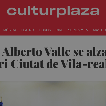
MÚSICA
TEATRO
LIBROS
CINE
SERIES Y TV
MÁS CU
Alberto Valle se alz
i Ciutat de Vila-rea