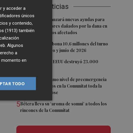
Últimas Noticias
r y acceder a
os
tificadores únicos
1
La Generalitat lanzará nuevas ayudas para
cios y contenido,
 de
reparar ascensores dañados por la dana en
os (1913)
también
todos los edificios afectados
calización
2
La Generalitat abona 10,6 millones del turno
 web. Algunos
de oficio de mayo y junio de 2026
derecho a
ier momento en
3
La economía de EEUU destruyó 23.000
empleos en julio
4
Activado el máximo nivel de preemergencia
PTAR TODO
frente a incendios en la Comunitat toda la
jornada del eclipse
5
Bétera lleva su ‘aroma de somni’ a todos los
rincones de la Comunitat
a