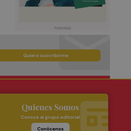
Quiero suscribirme
Quienes Somos
Conoce al grupo editorial
Conócenos