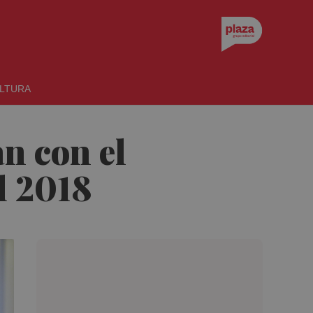
LTURA
an con el
l 2018