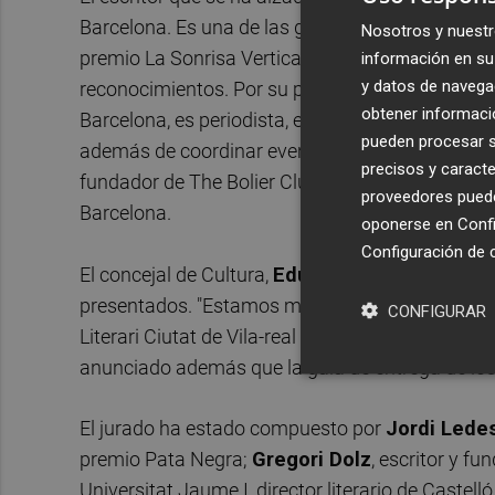
Barcelona. Es una de las grandes plumas española
Nosotros y nuestr
premio La Sonrisa Vertical y hasta en tres ocas
información en su 
y datos de navega
reconocimientos. Por su parte, el ganador en la 
obtener informació
Barcelona, es periodista, escritor y promotor y h
pueden procesar su
además de coordinar eventos de corte mod, como
precisos y caracte
fundador de The Bolier Club y dirige el program
proveedores pueden
Barcelona.
oponerse en
Confi
Configuración de 
El concejal de Cultura,
Eduardo Pérez
, ha feli
presentados. "Estamos muy satisfechos del bal
CONFIGURAR
Literari Ciutat de Vila-real sigue consolidado como
anunciado además que la gala de entrega de los 
El jurado ha estado compuesto por
Jordi Led
premio Pata Negra;
Gregori Dolz
, escritor y fu
Universitat Jaume I, director literario de Castel