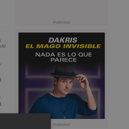
5
4:57
o
l
n
0.