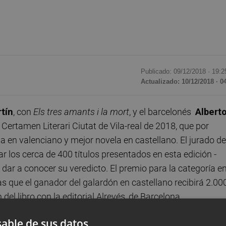
Publicado: 09/12/2018 ·
19:2
Actualizado: 10/12/2018 · 0
tín
, con
Els tres amants i la mort
, y el barcelonés
Albert
 Certamen Literari Ciutat de Vila-real de 2018, que por
 en valenciano y mejor novela en castellano. El jurado de
 los cerca de 400 títulos presentados en esta edición -
dar a conocer su veredicto. El premio para la categoría e
s que el ganador del galardón en castellano recibirá 2.00
del libro con la editorial Alrevés, de Barcelona.
able de sus datos
mejor novela en valenciano, Andreu Martín, nació en