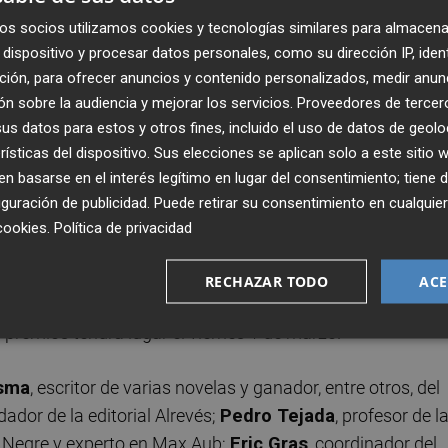
s, ganador del Premio nacional de literatura juvenil, del
os socios utilizamos cookies y tecnologías similares para almacena
iones del Hammett de la Semana Negra de Gijón, entre otr
dispositivo y procesar datos personales, como su dirección IP, iden
ción, para ofrecer anuncios y contenido personalizados, medir anun
modalidad de novela en castellano, Alberto Valle, también
n sobre la audiencia y mejorar los servicios.
Proveedores de tercer
a trabajado en varios medios, incluyendo la RAI italiana,
s datos para estos y otros fines, incluido el uso de datos de geolo
 Take Ivy o Le Clean Cut. Fue editor del
modzine
Élite
y
rísticas del dispositivo. Sus elecciones se aplican solo a este sitio
a de radio
El aperitivo del ritual
en Ràdio Ciutat Vella, de
 basarse en el interés legítimo en lugar del consentimiento; tiene 
guración de publicidad
. Puede retirar su consentimiento en cualqu
cookies
.
Política de privacidad
citado a los ganadores y la calidad de los trabajos
ance de esta convocatoria, demostrando que el Certamen
RECHAZAR TODO
ACE
 una referencia en el sector de las letras". El edil ha
premios tendrá lugar el viernes 1 de marzo.
esma
, escritor de varias novelas y ganador, entre otros, del
ndador de la editorial Alrevés;
Pedro Tejada
, profesor de l
ló Negre y experto en Max Aub;
Eric Gras
, coordinador del