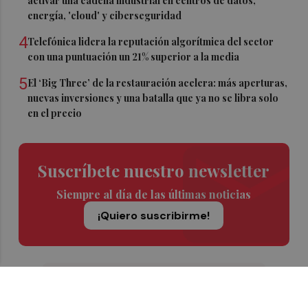
activar una cadena industrial en centros de datos,
energía, 'cloud' y ciberseguridad
4
Telefónica lidera la reputación algorítmica del sector
con una puntuación un 21% superior a la media
5
El ‘Big Three’ de la restauración acelera: más aperturas,
nuevas inversiones y una batalla que ya no se libra solo
en el precio
Suscríbete nuestro newsletter
Siempre al día de las últimas noticias
¡Quiero suscribirme!