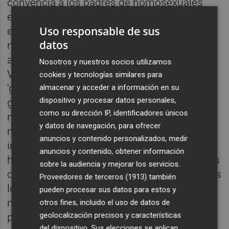
convencía a los padres de homosexuales
españoles de que lo de sus hijos era una
Uso responsable de sus
enfermedad que se podía curar y contribuyó
datos
mucho a implantar una moral muy
asfixiante. Más grave fue la contribución de
Nosotros y nuestros socios utilizamos
Vallejo-Nágera que se inventó la teoría del
cookies y tecnologías similares para
'gen rojo', según la cual, el marxismo era un
almacenar y acceder a información en su
dispositivo y procesar datos personales,
gen intrínsecamente ligado a la inferioridad
como su dirección IP, identificadores únicos
mental, de lo que se deducía que todos los
y datos de navegación, para ofrecer
marxistas eran débiles mentales, seres
anuncios y contenido personalizados, medir
indeseables para el progreso de la raza y
anuncios y contenido, obtener información
había que eliminarlos, o bien suprimiéndolos
sobre la audiencia y mejorar los servicios.
o cuando ya hubieran procreado, quitándoles
Proveedores de terceros (1913)
también
los hijos y entregándoselos a familias del
pueden procesar sus datos para estos y
movimiento nacional. De tal manera que los
otros fines, incluido el uso de datos de
geolocalización precisos y características
psiquiatras adeptos al régimen, desde su
del dispositivo. Sus elecciones se aplican