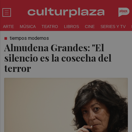
ARTE
MÚSICA
TEATRO
LIBROS
CINE
SERIES Y TV
tiempos modernos
Almudena Grandes: "El
silencio es la cosecha del
terror