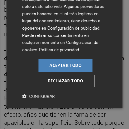
posición de autoridad científica, le dieron un
solo a este sitio web. Algunos proveedores
barniz de justificación científica a la
pueden basarse en el interés legítimo en
represión y a sus prácticas brutales. Por eso
lugar del consentimiento; tiene derecho a
fueron tan útiles en la creación de la moral
oponerse en
Configuración de publicidad
.
nacionalcatólica.
Puede retirar su consentimiento en
cualquier momento en
Configuración de
-En contra de lo que reflejan algunos libros
cookies
.
Política de privacidad
de historia, la década de los 50 no fue ni tan
ACEPTAR TODO
tranquila, ni estuvo tan estancada como
dicen. Ahí empezaron a urdirse ciertas
RECHAZAR TODO
tramas. ¿Fueron unos años oscuros?
-Sí, pero eso no lo dicen los libros de
CONFIGURAR
Historia, lo dicen algunas series de
televisión, más bien. Los años 50 son, en
efecto, años que tienen la fama de ser
apacibles en la superficie. Sobre todo porque