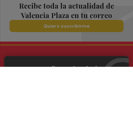
Recibe toda la actualidad de
Valencia Plaza en tu correo
Quiero suscribirme
Suscríbete al Boletín
Todos los días a primera hora en tu email
¡Quiero suscribirme!
Síguenos en redes
Valencia Plaza, desde cualquier medio