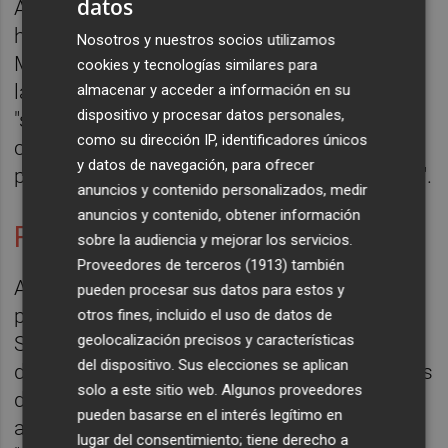
datos
Asimismo, ha explicado que recientemente
ha leído 'Así empieza lo malo', de Javier
Nosotros y nuestros socios utilizamos
Marías, en la que encontró "similitudes" con
cookies y tecnologías similares para
la obra de González Ledesma. A su parecer,
almacenar y acceder a información en su
dispositivo y procesar datos personales,
"son autores muy lejanos entre sí, pero
como su dirección IP, identificadores únicos
comparten imágenes de un pasado que
y datos de navegación, para ofrecer
pesa mucho sobre la vida de los personajes".
anuncios y contenido personalizados, medir
anuncios y contenido, obtener información
Rocco Schiavone
sobre la audiencia y mejorar los servicios.
Proveedores de terceros (1913)
también
A través de su serie de novelas
pueden procesar sus datos para estos y
protagonizada por el policía Rocco
otros fines, incluido el uso de datos de
geolocalización precisos y características
Schiavone, Manzini se ha convertido en uno
del dispositivo. Sus elecciones se aplican
de los autores de novela 'noir' más populares
solo a este sitio web. Algunos proveedores
de Italia. Sin embargo, ha confesado que
pueden basarse en el interés legítimo en
apenas recuerda cómo nació el personaje.
lugar del consentimiento; tiene derecho a