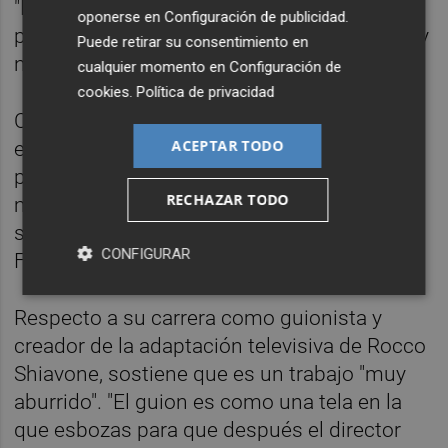
"Recuerdo el primer esbozo de un primer
oponerse en
Configuración de publicidad
.
protagonista que era muy bruto, muy sucio y
Puede retirar su consentimiento en
no me gustaba", ha admitido.
cualquier momento en
Configuración de
cookies
.
Política de privacidad
Con el tiempo, incorporó rasgos inspirados
ACEPTAR TODO
en personas que conocía, entre ellas un
policía romano apodado 'La Gaviota', que
RECHAZAR TODO
murió de sobredosis en el 78 y un amigo
suyo del barrio romano de Tratevere,
CONFIGURAR
Fabrizio, que le ayudó a darle forma.
Respecto a su carrera como guionista y
creador de la adaptación televisiva de Rocco
Shiavone, sostiene que es un trabajo "muy
aburrido". "El guion es como una tela en la
que esbozas para que después el director