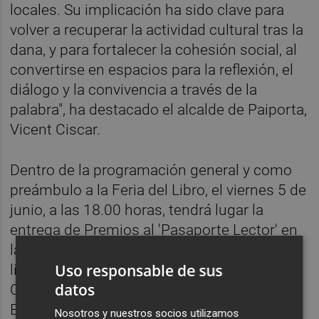
locales. Su implicación ha sido clave para
volver a recuperar la actividad cultural tras la
dana, y para fortalecer la cohesión social, al
convertirse en espacios para la reflexión, el
diálogo y la convivencia a través de la
palabra", ha destacado el alcalde de Paiporta,
Vicent Ciscar.
Dentro de la programación general y como
preámbulo a la Feria del Libro, el viernes 5 de
junio, a las 18.00 horas, tendrá lugar la
entrega de Premios al 'Pasaporte Lector' en
la Plaza Mayor del municipio. Una iniciativa
Uso responsable de sus
literaria promovida por la concejalía de
datos
Cultura del Ayuntamiento de Paiporta y la
Biblioteca Pública 'María Moliner Ruiz', que
Nosotros y nuestros socios utilizamos