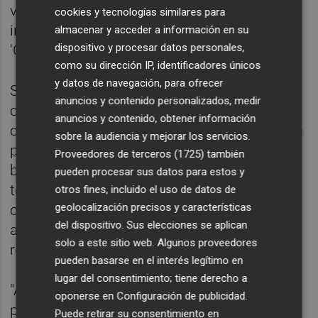
volvió a recuperarse este año tras la riada
cookies y tecnologías similares para
incorporándose al proyecto municipal
almacenar y acceder a información en su
dispositivo y procesar datos personales,
'Ciudad Lectora'.
como su dirección IP, identificadores únicos
y datos de navegación, para ofrecer
Se trata de un proyecto iniciado en 2022
anuncios y contenido personalizados, medir
cuyo objetivo es fomentar la lectura en los
anuncios y contenido, obtener información
ciclos de infantil y segundo ciclo de primaria
sobre la audiencia y mejorar los servicios.
para a su vez, incentivar el uso de la
Proveedores de terceros (1725)
también
biblioteca municipal. En él se abordan cinco
pueden procesar sus datos para estos y
temáticas relacionadas con el cambio
otros fines, incluido el uso de datos de
geolocalización precisos y características
climático, la igualdad o la diversidad, que se
del dispositivo. Sus elecciones se aplican
abordan a través de lecturas compartidas y
solo a este sitio web. Algunos proveedores
recomendaciones literarias.
pueden basarse en el interés legítimo en
lugar del consentimiento; tiene derecho a
"Acercar los libros a la ciudadanía define la
oponerse en
Configuración de publicidad
.
programación general y las actividades
Puede retirar su consentimiento en