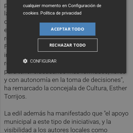
programadas en esta Feria del Libro, donde
cualquier momento en
Configuración de
la lectura se concibe como una acción
cookies
.
Política de privacidad
colectiva que empieza en las primeras
ACEPTAR TODO
edades y cuyo valor también queremos
reconocer a través de estos premios.
RECHAZAR TODO
Fomentar la imaginación, la creatividad y la
implicación de los más pequeños y
CONFIGURAR
reconocer su hábito lector es fundamental
para tener ciudadanos más formados, libres
y con autonomía en la toma de decisiones",
ha remarcado la concejala de Cultura, Esther
Torrijos.
La edil además ha manifestado que "el apoyo
municipal a este tipo de iniciativas, y la
visibilidad a los autores locales como