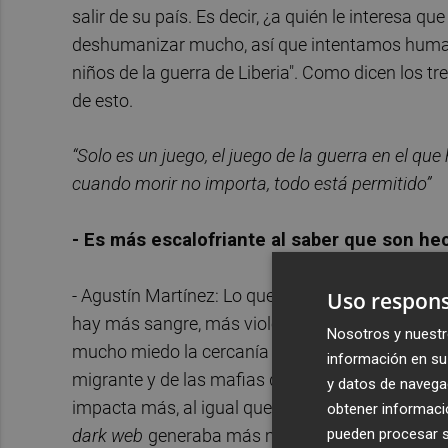
salir de su país. Es decir, ¿a quién le interesa q
deshumanizar mucho, así que intentamos humani
niños de la guerra de Liberia". Como dicen los t
de esto.
“Solo es un juego, el juego de la guerra en el q
cuando morir no importa, todo está permitido”
-
Es más escalofriante al saber que son hech
- Agustín Martínez: Lo que dicen los lectores es
Uso respons
hay más sangre, más violencia explícita. En esta
Nosotros y nuestr
mucho miedo la cercanía con la realidad porque to
información en su 
migrante y de las mafias que facilitan el camino
y datos de navega
impacta más, al igual que ocurría con
La Red Pú
obtener informació
pueden procesar su
dark web
generaba más miedo. Sí, genera mied