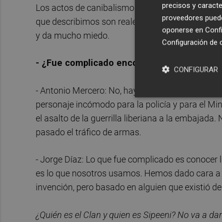
precisos y caracte
Los actos de canibalismo son reales, las masacr
proveedores pueden
que describimos son reales… Incluso un personaje
oponerse en
Confi
y da mucho miedo.
Configuración de 
- ¿Fue complicado encontrar a ese persona
CONFIGURAR
- Antonio Mercero: No, hay bastante documentac
personaje incómodo para la policía y para el Mini
el asalto de la guerrilla liberiana a la embajad
pasado el tráfico de armas.
- Jorge Díaz: Lo que fue complicado es conocer la
es lo que nosotros usamos. Hemos dado cara a es
invención, pero basado en alguien que existió de
¿Quién es el Clan y quien es Sipeeni? No va a d