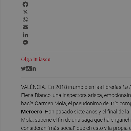
Facebook
X
WhatsApp
Email
LinkedIn
Messenger
Olga Briasco
VALÈNCIA. En 2018 irrumpió en las librerías
La 
Elena Blanco, una inspectora arisca, emocionalm
hacía Carmen Mola, el pseudónimo del trío co
Mercero
. Han pasado siete años y el final de la
Mola, supone el fin de una saga que ha engancha
consideran “más social” que el resto y la propia 