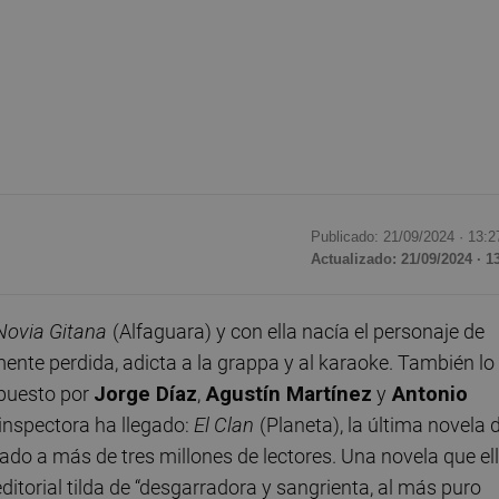
Publicado: 21/09/2024 ·
13:2
Actualizado: 21/09/2024 · 1
Novia Gitana
(Alfaguara) y con ella nacía el personaje de
ente perdida, adicta a la grappa y al karaoke. También lo
mpuesto por
Jorge Díaz
,
Agustín Martínez
y
Antonio
 inspectora ha llegado:
El Clan
(Planeta), la última novela 
do a más de tres millones de lectores. Una novela que el
editorial tilda de “desgarradora y sangrienta, al más puro