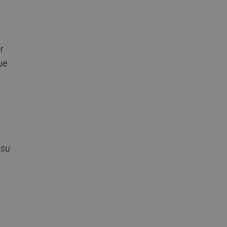
r
ue
 su