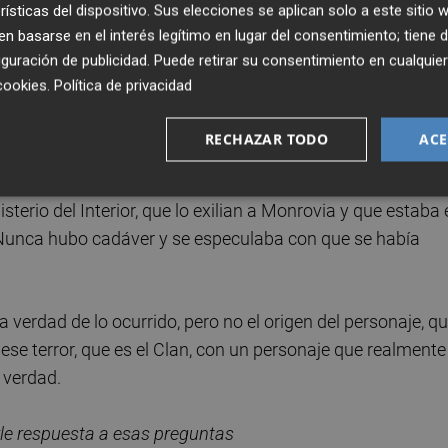
rísticas del dispositivo. Sus elecciones se aplican solo a este sitio
es en los pueblos son reales, los generales enloquecidos
 basarse en el interés legítimo en lugar del consentimiento; tiene 
, el Sipeeni, es real. Todo eso está muy cerca de la reali
guración de publicidad
. Puede retirar su consentimiento en cualqu
cookies
.
Política de privacidad
je?
RECHAZAR TODO
ACE
ión de Molins, incluso se sabe que se convierte en un
sterio del Interior, que lo exilian a Monrovia y que estaba 
a. Nunca hubo cadáver y se especulaba con que se había
 verdad de lo ocurrido, pero no el origen del personaje, q
e terror, que es el Clan, con un personaje que realmente
 verdad.
arle respuesta a esas preguntas