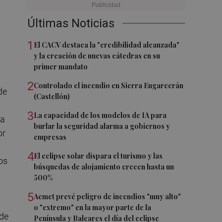
Últimas Noticias
1
El CACV destaca la "credibilidad alcanzada"
y la creación de nuevas cátedras en su
primer mandato
2
Controlado el incendio en Sierra Engarcerán
de
(Castellón)
3
La capacidad de los modelos de IA para
ra
burlar la seguridad alarma a gobiernos y
or
empresas
4
El eclipse solar dispara el turismo y las
os
búsquedas de alojamiento crecen hasta un
500%
5
Aemet prevé peligro de incendios "muy alto"
o "extremo" en la mayor parte de la
 de
Península y Baleares el día del eclipse