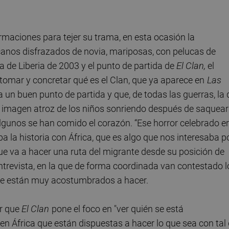
maciones para tejer su trama, en esta ocasión la
ricanos disfrazados de novia, mariposas, con pelucas de
a de Liberia de 2003 y el punto de partida de
El Clan,
el
etomar y concretar qué es el Clan, que ya aparece en
Las
ra un buen punto de partida y que, de todas las guerras, la 
sa imagen atroz de los niños sonriendo después de saquear
lgunos se han comido el corazón. “Ese horror celebrado e
la historia con África, que es algo que nos interesaba p
e va a hacer una ruta del migrante desde su posición de
ntrevista, en la que de forma coordinada van contestado l
que están muy acostumbrados a hacer.
ar que
El Clan
pone el foco en "ver quién se está
n África que están dispuestas a hacer lo que sea con tal