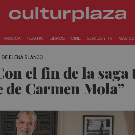
MÚSICA
TEATRO
LIBROS
CINE
SERIES Y TV
MÁS CU
GA DE ELENA BLANCO
n el fin de la saga
e de Carmen Mola”