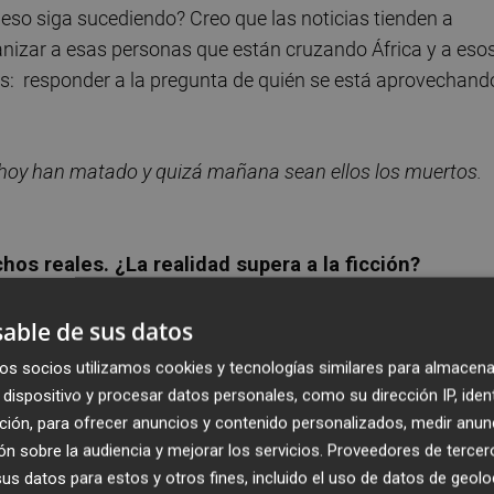
ue eso siga sucediendo? Creo que las noticias tienden a
zar a esas personas que están cruzando África y a eso
res: responder a la pregunta de quién se está aprovechand
ue hoy han matado y quizá mañana sean ellos los muertos.
os reales. ¿La realidad supera a la ficción?
 que sí. En otras novelas hay cosas más turbulentas, quizá
able de sus datos
 novela también la hay, por supuesto, pero creo que da
os socios utilizamos cookies y tecnologías similares para almacena
do lo que contamos de Liberia, del tráfico, del viaje del
dispositivo y procesar datos personales, como su dirección IP, iden
 hacia España es real. Entonces, ver ese horror tan de cer
ción, para ofrecer anuncios y contenido personalizados, medir anun
rpura
(2019, Alfaguara Negra), en la que esa cercanía con
n sobre la audiencia y mejorar los servicios.
Proveedores de tercer
s datos para estos y otros fines, incluido el uso de datos de geolo
o porque no estamos fantaseando, estamos describiendo.