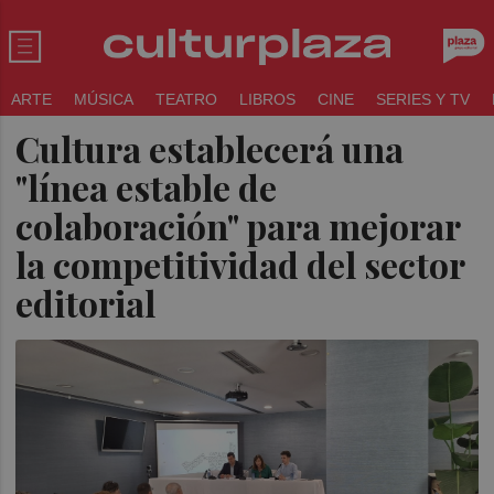
ARTE
MÚSICA
TEATRO
LIBROS
CINE
SERIES Y TV
Cultura establecerá una
"línea estable de
colaboración" para mejorar
la competitividad del sector
editorial