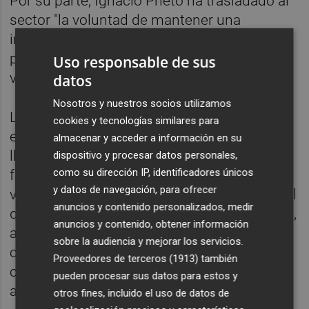
Por su parte, Ignacio Prieto ha trasladado al
sector "la voluntad de mantener una
interlocución permanente con los
profesionales y empresas editoriales
Uso responsable de sus
valencianas".
datos
Nosotros y nuestros socios utilizamos
La participación de la Generalitat en este
cookies y tecnologías similares para
encuentro se enmarca en las actuaciones
almacenar y acceder a información en su
llevadas a cabo por la Conselleria para
dispositivo y procesar datos personales,
como su dirección IP, identificadores únicos
fortalecer las industrias culturales
y datos de navegación, para ofrecer
valencianas y consolidar una política cultural
anuncios y contenido personalizados, medir
que apoye simultáneamente a los creadores,
anuncios y contenido, obtener información
a las empresas culturales y al acceso de la
sobre la audiencia y mejorar los servicios.
ciudadanía a una oferta cultural diversa y de
Proveedores de terceros (1913)
también
calidad, explica la administración
pueden procesar sus datos para estos y
autonómica en un comunicado.
otros fines, incluido el uso de datos de