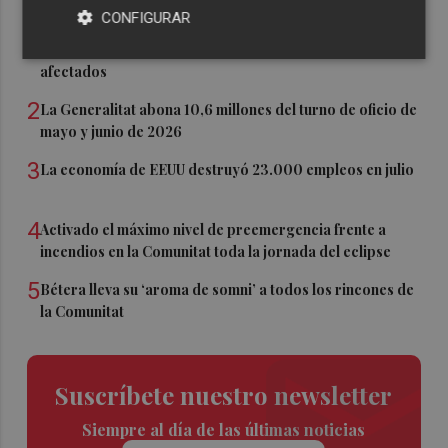
CONFIGURAR
1
La Generalitat lanzará nuevas ayudas para reparar
ascensores dañados por la dana en todos los edificios
afectados
2
La Generalitat abona 10,6 millones del turno de oficio de
mayo y junio de 2026
3
La economía de EEUU destruyó 23.000 empleos en julio
4
Activado el máximo nivel de preemergencia frente a
incendios en la Comunitat toda la jornada del eclipse
5
Bétera lleva su ‘aroma de somni’ a todos los rincones de
la Comunitat
Suscríbete nuestro newsletter
Siempre al día de las últimas noticias