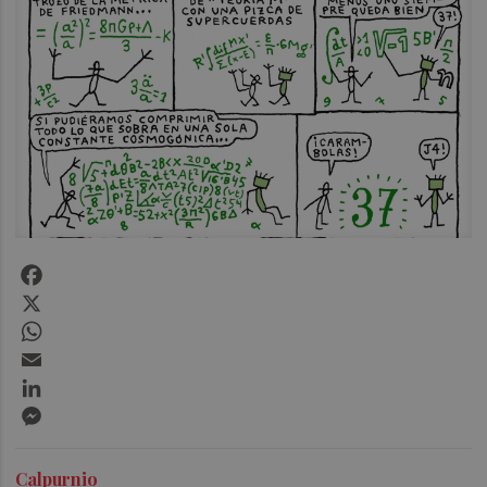
Facebook
X
WhatsApp
Email
LinkedIn
Messenger
Calpurnio