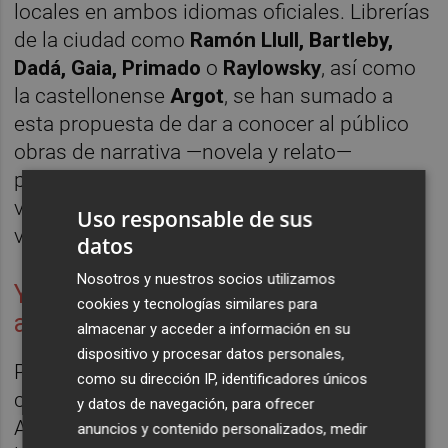
locales en ambos idiomas oficiales. Librerías
de la ciudad como
Ramón Llull, Bartleby,
Dadá, Gaia, Primado
o
Raylowsky
, así como
la castellonense
Argot
, se han sumado a
esta propuesta de dar a conocer al público
obras de narrativa —novela y relato—
publicadas recientemente por autores
valencianos bajo el lema «Literatura con
Uso responsable de sus
vitaminas».
datos
Nosotros y nuestros socios utilizamos
Y el sábado 19, 'merienda con
cookies y tecnologías similares para
autores'
almacenar y acceder a información en su
dispositivo y procesar datos personales,
Por otra parte, para el sábado 19 está
como su dirección IP, identificadores únicos
convocada en el Patio de Ruzafa (C/ Literato
y datos de navegación, para ofrecer
Azorín, 13B) una 'merienda con autores', con
anuncios y contenido personalizados, medir