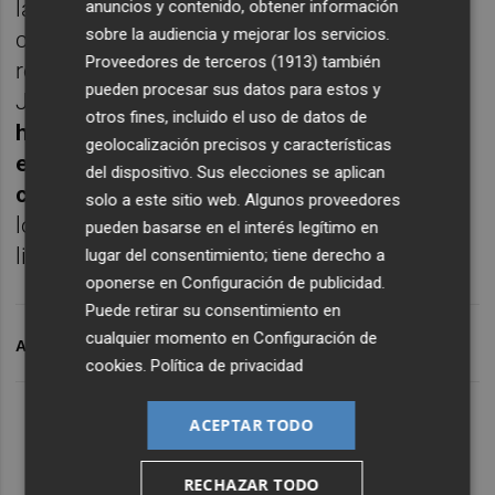
la participación de los tres escritores de la
anuncios y contenido, obtener información
sobre la audiencia y mejorar los servicios.
ciudad de Valencia publicados
Proveedores de terceros (1913)
también
recientemente por Aristas Martínez y
pueden procesar sus datos para estos y
Jekyll&Jill.
Entre las 18:30 horas y las 20:30
otros fines, incluido el uso de datos de
horas, autores y lectores podrán departir
geolocalización precisos y características
entre café y pastas sobre el proceso de
del dispositivo. Sus elecciones se aplican
creación de una obra
literaria e interrogar a
solo a este sitio web. Algunos proveedores
los autores sobre su obra, el panorama
pueden basarse en el interés legítimo en
literario actual e incluso el mundo editorial.
lugar del consentimiento; tiene derecho a
oponerse en
Configuración de publicidad
.
Puede retirar su consentimiento en
cualquier momento en
Configuración de
ARCHIVADO EN
ESCRITORES VALENCIANOS
cookies
.
Política de privacidad
ACEPTAR TODO
RECHAZAR TODO