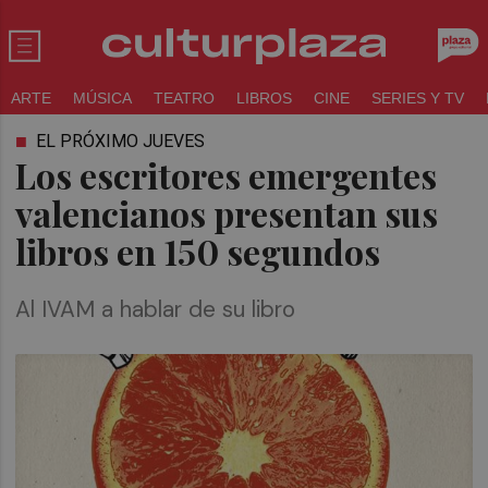
ARTE
MÚSICA
TEATRO
LIBROS
CINE
SERIES Y TV
EL PRÓXIMO JUEVES
Los escritores emergentes
valencianos presentan sus
libros en 150 segundos
Al IVAM a hablar de su libro