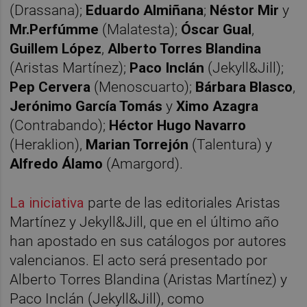
(Drassana);
Eduardo Almiñana
;
Néstor Mir
y
Mr.Perfúmme
(Malatesta);
Óscar Gual
,
Guillem López
,
Alberto Torres Blandina
(Aristas Martínez);
Paco Inclán
(Jekyll&Jill);
Pep Cervera
(Menoscuarto);
Bárbara Blasco
,
Jerónimo García Tomás
y
Ximo Azagra
(Contrabando);
Héctor Hugo Navarro
(Heraklion),
Marian Torrejón
(Talentura) y
Alfredo Álamo
(Amargord).
La iniciativa
parte de las editoriales Aristas
Martínez y Jekyll&Jill, que en el último año
han apostado en sus catálogos por autores
valencianos. El acto será presentado por
Alberto Torres Blandina (Aristas Martínez) y
Paco Inclán (Jekyll&Jill), como