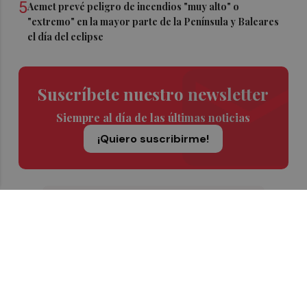
5
Aemet prevé peligro de incendios "muy alto" o
"extremo" en la mayor parte de la Península y Baleares
el día del eclipse
Suscríbete nuestro newsletter
Siempre al día de las últimas noticias
¡Quiero suscribirme!