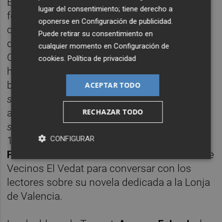
El festival volverá a apostar también por el
lugar del consentimiento; tiene derecho a
formato participativo y cercano con la
oponerse en
Configuración de publicidad
.
celebración de distintos clubs de lectura
Puede retirar su consentimiento en
durante la mañana del sábado 6 de junio. La
cualquier momento en
Configuración de
Casa de la Cultura acogerá, desde las 11:00
cookies
.
Política de privacidad
horas, encuentros con la escritora
británica
Annie Lyons
, autora de M
anual de
ACEPTAR TODO
señoritas para ganar la guerra
, y con la
RECHAZAR TODO
alicantina
Begoña Valero
, autora de
El
secreto de los templarios
. Asimismo, a las
CONFIGURAR
12:00 horas,
Juan Francisco
Ferrándiz
visitará la sede de la Asociación de
Vecinos El Vedat para conversar con los
lectores sobre su novela dedicada a la Lonja
de Valencia.