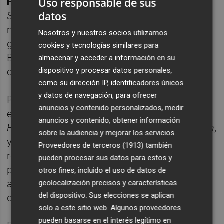
Uso responsable de sus
Francisco Ferrándiz
, autor de
La Lonja de la
datos
Seda
, participarán en una mesa redonda
moderada por Miguel Coll centrada en las
Nosotros y nuestros socios utilizamos
grandes obras arquitectónicas de Valencia y
cookies y tecnologías similares para
Barcelona que desafiaron los
almacenar y acceder a información en su
dispositivo y procesar datos personales,
convencionalismos de su tiempo.
como su dirección IP, identificadores únicos
y datos de navegación, para ofrecer
Posteriormente, desde las 20:00 horas, los
anuncios y contenido personalizados, medir
escritores
José Ángel Mañas
, autor de
anuncios y contenido, obtener información
Historias del Kronen
y
El enigma del Papa Luna
,
sobre la audiencia y mejorar los servicios.
y
Juanjo Braulio
, autor de
Los Borgia
,
Proveedores de terceros (1913)
también
reflexionarán sobre algunos de los
pueden procesar sus datos para estos y
personajes históricos valencianos que
otros fines, incluido el uso de datos de
alcanzaron importantes cuotas de poder y
geolocalización precisos y características
del dispositivo. Sus elecciones se aplican
dejaron huella en la historia.
solo a este sitio web. Algunos proveedores
pueden basarse en el interés legítimo en