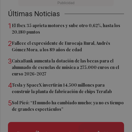
Últimas Noticias
1
El Ibex 35 aprieta motores y sube otro 0,62%, hasta los
20.180 puntos
2
Fallece el expresidente de Eurocaja Rural, Andrés
Gómez Mora, a los 89 años de edad
3
CaixaBank aumenta la dotación de las becas para el
alumnado de escuelas de música a 275.000 euros en el
curso 2026-2027
4
Tesla y SpaceX invertirán 14.500 millones para
construir la planta de fabricación de chips Terafab
5
Sol Picó: “El mundo ha cambiado mucho; ya no es tiempo
de grandes espectáculos”