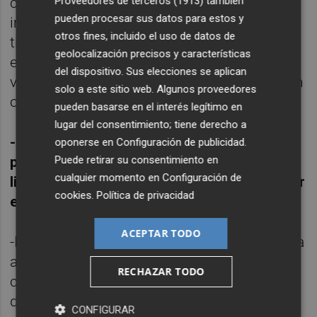
carpa de los editores, pero nosotros hemos
Proveedores de terceros (1913)
también
pueden procesar sus datos para estos y
implantado un nuevo modelo en el que no
otros fines, incluido el uso de datos de
tiene cabida. La carpa servía como punto de
geolocalización precisos y características
encuentro y exhibición, pero las editoriales
del dispositivo. Sus elecciones se aplican
valencianas pueden tener cabida también en
solo a este sitio web. Algunos proveedores
otros
stands.
pueden basarse en el interés legítimo en
lugar del consentimiento; tiene derecho a
-
Una de las peticiones de la AEPV
es,
oponerse en
Configuración de publicidad
.
precisamente, que se de visibilidad a los
Puede retirar su consentimiento en
cualquier momento en
Configuración de
libros en valenciano, ¿cómo se puede lograr
cookies
.
Política de privacidad
eso?
ACEPTAR TODO
-En la Fira del Llibre damos mucha presencia
al valenciano, todas nuestras
RECHAZAR TODO
comunicaciones son en valenciano y el 40%
de las actividades que organiza la Fira son
CONFIGURAR