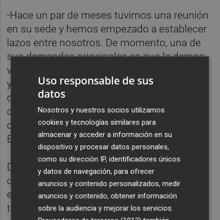
-Hace un par de meses tuvimos una reunión
en su sede y hemos empezado a establecer
lazos entre nosotros. De momento, una de
sus demandas principales es que le demos
visibilidad a las editoriales valencianas, que
Uso responsable de sus
ya la tienen, a lo que nosotros respondemos
datos
con que se pueden montar expositores con
distintos libros de sus autores y que se los
Nosotros y nuestros socios utilizamos
cookies y tecnologías similares para
ofrezcan a las librerías que quieran tenerlos.
almacenar y acceder a información en su
En Railowsky podrían tenerlos, por ejemplo.
dispositivo y procesar datos personales,
como su dirección IP, identificadores únicos
De todos modos, aún tenemos que
y datos de navegación, para ofrecer
concretar acciones para dar voz a las
anuncios y contenido personalizados, medir
editoriales valencianas. Este año chocamos
anuncios y contenido, obtener información
también en que se ha prescindido de la
sobre la audiencia y mejorar los servicios.