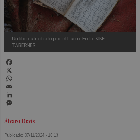
Un libro afectado por el barro. Foto: KIKE
TABERNER
Facebook
X
WhatsApp
Email
LinkedIn
Messenger
Álvaro Devís
Publicado: 07/11/2024 ·
16:13