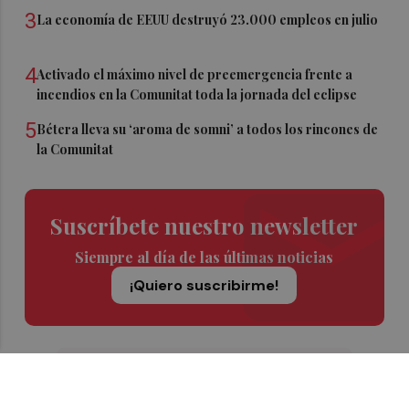
3
La economía de EEUU destruyó 23.000 empleos en julio
4
Activado el máximo nivel de preemergencia frente a
incendios en la Comunitat toda la jornada del eclipse
5
Bétera lleva su ‘aroma de somni’ a todos los rincones de
la Comunitat
Suscríbete nuestro newsletter
Siempre al día de las últimas noticias
¡Quiero suscribirme!