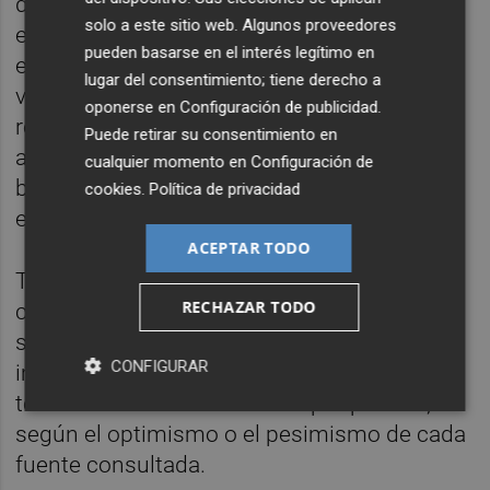
del confinamiento, las ventas se reactivaron
solo a este sitio web. Algunos proveedores
enseguida. Aquí hay librerías y otras
pueden basarse en el interés legítimo en
empresas afectadas que tardarán meses en
lugar del consentimiento; tiene derecho a
volver a la normalidad”. Maquinarias que
oponerse en
Configuración de publicidad
.
reparar o sustituir, carreteras por las que
Puede retirar su consentimiento en
antes se pasaba y ahora toca reconstruir,
cualquier momento en
Configuración de
bajos de librerías con los que hay que
cookies
.
Política de privacidad
empezar de cero…
ACEPTAR TODO
Tanto algunas librerías como editoriales
RECHAZAR TODO
consultadas para este reportaje lo dan por
supuesto: la campaña navideña, la más
CONFIGURAR
importante del año en ingresos, sale o muy
tocada o directamente se da por perdida,
según el optimismo o el pesimismo de cada
fuente consultada.