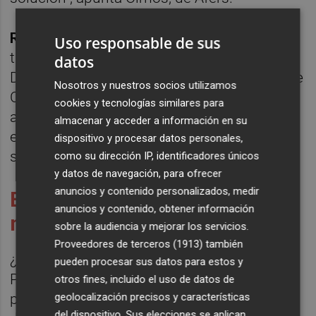
Ricard Peris
, de Andana y La Caja Books,
Uso responsable de sus
también directamente muy afectadas por la
datos
Dana, recuerda de paso que la Conselleria de
Nosotros y nuestros socios utilizamos
Cultura aún no ha resuelto o convocado
cookies y tecnologías similares para
algunas de las ayudas del libro ordinarias de
almacenar y acceder a información en su
este año, lo que también acaba lastrando la
dispositivo y procesar datos personales,
salud de las editoriales independientes.
como su dirección IP, identificadores únicos
y datos de navegación, para ofrecer
anuncios y contenido personalizados, medir
El medio plazo: La campaña
anuncios y contenido, obtener información
navideña se da por perdida
sobre la audiencia y mejorar los servicios.
Proveedores de terceros (1913)
también
¿Por qué habla
Pepe Miralles
, de Librería
pueden procesar sus datos para estos y
Primado, de una afectación peor que la
otros fines, incluido el uso de datos de
geolocalización precisos y características
pandemia? “Porque en cuanto se pudo salir
del dispositivo. Sus elecciones se aplican